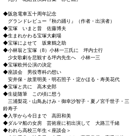
◆阪急電車五十周年記念
グランドレビュー『秋の踊り』（作者・出演者）
◆宝塚 いまと昔 佐藤博夫
◆生まれかわる宝塚大劇場
◆宝塚によせて 坂東鶴之助
◆小林翁と宝塚（8）小林一三氏に 坪内士行
少女歌劇を悲観する坪内先生へ 小林一三
◆宝塚欧州公演の決定
◆座談会 男役専科の想い
安井保・故里明美・明石照子・淀かほる・寿美花代
◆宝塚と共に 高木史郎
◆生徒随筆 この頃に想う
三浦梨花・山鳥あけみ・御幸沙智子・夏ノ宮千世子・三
鈴寿子
◆入学から今日まで 高田和美
◆ダルマ船の女房 芸術座に初出演して 大路三千緒
◆われら高校三年生＜座談会＞