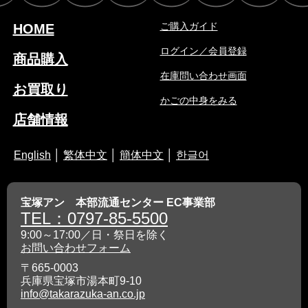
ご購入ガイド
HOME
ログイン／会員登録
商品購入
在庫問い合わせ画面
お買取り
かごの中身をみる
店舗情報
English
│
繁体中文
│
簡体中文
│
한글어
宝塚アン 本部流通センター EC事業部
TEL：0797-85-5500
9:00～17:00／日・祭日を除く
お問い合わせフォーム
〒665-0003
兵庫県宝塚市湯本町9-10
info@takarazuka-an.co.jp