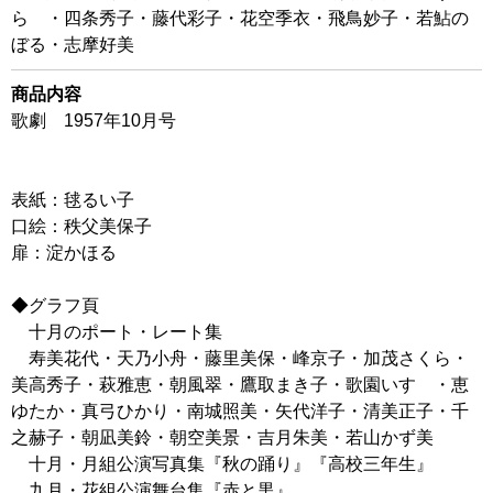
らゝ・四条秀子・藤代彩子・花空季衣・飛鳥妙子・若鮎の
ぼる・志摩好美
商品内容
歌劇 1957年10月号
表紙：毬るい子
口絵：秩父美保子
扉：淀かほる
◆グラフ頁
十月のポート・レート集
寿美花代・天乃小舟・藤里美保・峰京子・加茂さくら・
美高秀子・萩雅恵・朝風翠・鷹取まき子・歌園いすゞ・恵
ゆたか・真弓ひかり・南城照美・矢代洋子・清美正子・千
之赫子・朝凪美鈴・朝空美景・吉月朱美・若山かず美
十月・月組公演写真集『秋の踊り』『高校三年生』
九月・花組公演舞台集『赤と黒』