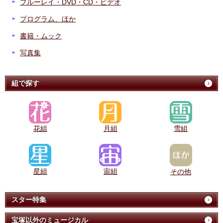
ブルーレイ・DVD・CD・ビデオ
プログラム、ほか
書籍・ムック
写真集
組で探す
花組
月組
雪組
星組
宙組
その他
スター特集
宝塚以外のミュージカル