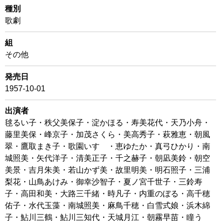
種別
歌劇
組
その他
発売日
1957-10-01
出演者
毬るい子・秩父美保子・淀かほる・寿美花代・天乃小舟・
藤里美保・峰京子・加茂さくら・美高秀子・萩雅恵・朝風
翠・鷹取まき子・歌園いすゞ・恵ゆたか・真弓ひかり・南
城照美・矢代洋子・清美正子・千之赫子・朝凪美鈴・朝空
美景・吉月朱美・若山かず美・故里明美・明石照子・三浦
梨花・山鳥あけみ・御幸沙智子・夏ノ宮千世子・三鈴寿
子・高田和美・大路三千緒・時凡子・内重のぼる・高千穂
佑子・水代玉藻・南城照美・麻鳥千穂・白雪式娘・浜木綿
子・鮎川三鶴・鮎川三知代・天城月江・朝霧早苗・瞳う