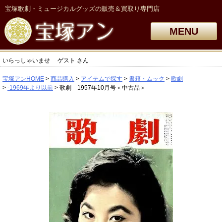
宝塚歌劇・ミュージカルグッズの販売＆買取り専門店
MENU
いらっしゃいませ
ゲスト
さん
宝塚アンHOME
商品購入
アイテムで探す
書籍・ムック
歌劇
-1969年より以前
歌劇 1957年10月号＜中古品＞