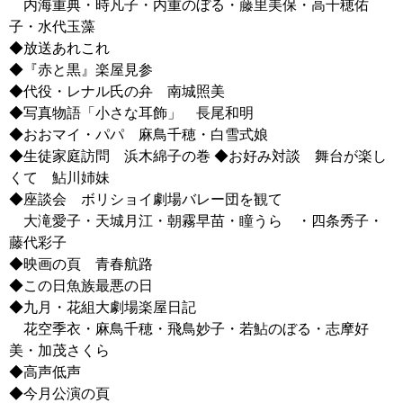
内海重典・時凡子・内重のぼる・藤里美保・高千穂佑
子・水代玉藻
◆放送あれこれ
◆『赤と黒』楽屋見参
◆代役・レナル氏の弁 南城照美
◆写真物語「小さな耳飾」 長尾和明
◆おおマイ・パパ 麻鳥千穂・白雪式娘
◆生徒家庭訪問 浜木綿子の巻 ◆お好み対談 舞台が楽し
くて 鮎川姉妹
◆座談会 ボリショイ劇場バレー団を観て
大滝愛子・天城月江・朝霧早苗・瞳うらゝ・四条秀子・
藤代彩子
◆映画の頁 青春航路
◆この日魚族最悪の日
◆九月・花組大劇場楽屋日記
花空季衣・麻鳥千穂・飛鳥妙子・若鮎のぼる・志摩好
美・加茂さくら
◆高声低声
◆今月公演の頁