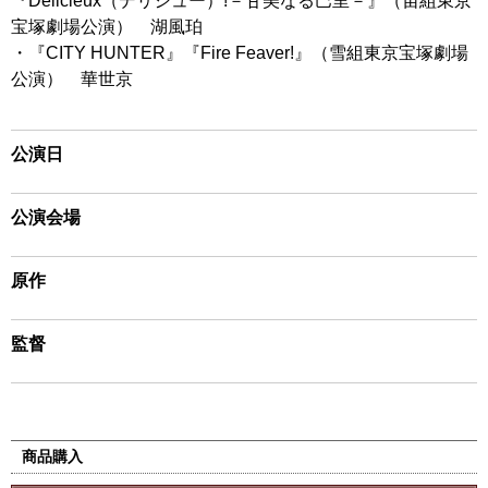
『Délicieux（デリシュー）!－甘美なる巴里－』（宙組東京
宝塚劇場公演） 湖風珀
・『CITY HUNTER』『Fire Feaver!』（雪組東京宝塚劇場
公演） 華世京
公演日
公演会場
原作
監督
商品購入