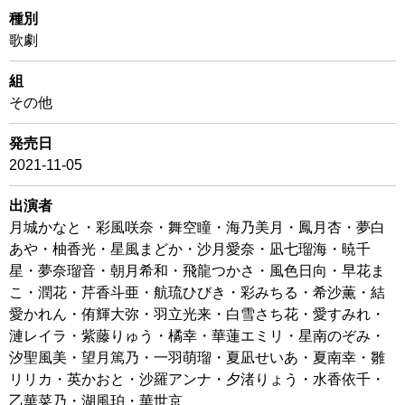
種別
歌劇
組
その他
発売日
2021-11-05
出演者
月城かなと・彩風咲奈・舞空瞳・海乃美月・鳳月杏・夢白
あや・柚香光・星風まどか・沙月愛奈・凪七瑠海・暁千
星・夢奈瑠音・朝月希和・飛龍つかさ・風色日向・早花ま
こ・潤花・芹香斗亜・航琉ひびき・彩みちる・希沙薫・結
愛かれん・侑輝大弥・羽立光来・白雪さち花・愛すみれ・
漣レイラ・紫藤りゅう・橘幸・華蓮エミリ・星南のぞみ・
汐聖風美・望月篤乃・一羽萌瑠・夏凪せいあ・夏南幸・雛
リリカ・英かおと・沙羅アンナ・夕渚りょう・水香依千・
乙華菜乃・湖風珀・華世京