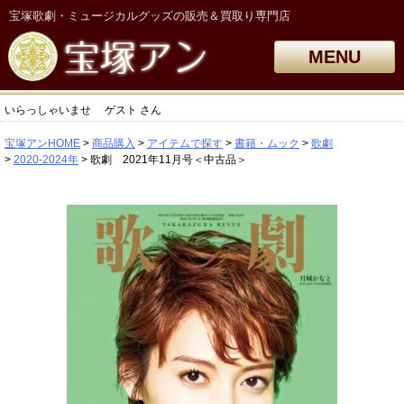
宝塚歌劇・ミュージカルグッズの販売＆買取り専門店
MENU
いらっしゃいませ
ゲスト
さん
宝塚アンHOME
商品購入
アイテムで探す
書籍・ムック
歌劇
2020-2024年
歌劇 2021年11月号＜中古品＞