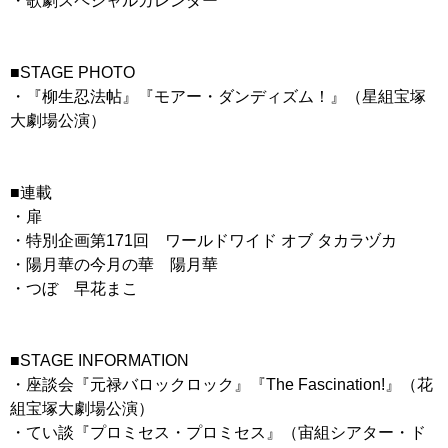
・歌劇スペシャルカレンダー
■STAGE PHOTO
・『柳生忍法帖』『モアー・ダンディズム！』（星組宝塚
大劇場公演）
■連載
・扉
・特別企画第171回 ワールドワイド オブ タカラヅカ
・陽月華の今月の華 陽月華
・つぼ 早花まこ
■STAGE INFORMATION
・座談会『元禄バロックロック』『The Fascination!』（花
組宝塚大劇場公演）
・てい談『プロミセス・プロミセス』（宙組シアター・ド