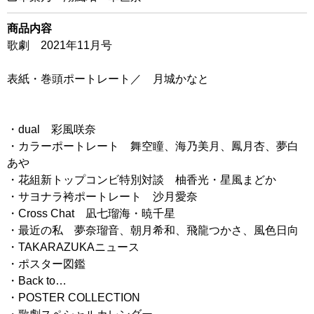
商品内容
歌劇 2021年11月号
表紙・巻頭ポートレート／ 月城かなと
・dual 彩風咲奈
・カラーポートレート 舞空瞳、海乃美月、鳳月杏、夢白
あや
・花組新トップコンビ特別対談 柚香光・星風まどか
・サヨナラ袴ポートレート 沙月愛奈
・Cross Chat 凪七瑠海・暁千星
・最近の私 夢奈瑠音、朝月希和、飛龍つかさ、風色日向
・TAKARAZUKAニュース
・ポスター図鑑
・Back to…
・POSTER COLLECTION