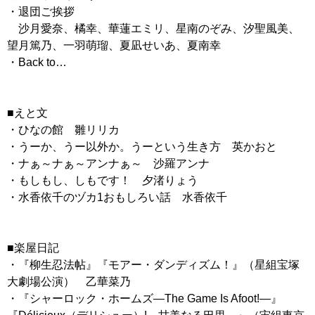
・退団ご挨拶
沙月愛奈、橘幸、華蓮エミリ、星南のぞみ、汐聖風美、
望月篤乃、一羽萌瑠、夏凪せいあ、夏南幸
・Back to…
■えと文
・ひなの館 雛リリカ
・うーか、うー以外か。うーという生き方 英かおと
・ナぁ～ナぁ～アンナぁ～ 沙羅アンナ
・もしもし、しもです！ 夕渚りょう
・水香依千のヅカ1おもしろい話 水香依千
■楽屋日記
・『柳生忍法帖』『モアー・ダンディズム！』（星組宝塚
大劇場公演） 乙華菜乃
・『シャーロック・ホームズ―The Game Is Afoot!―』