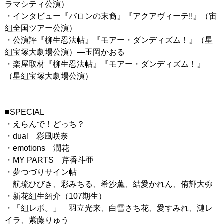
ラマシティ公演）
・インタビュー『バロンの末裔』『アクアヴィーテ!!』（宙
組全国ツアー公演）
・公演評『柳生忍法帖』『モアー・ダンディズム！』（星
組宝塚大劇場公演）―玉岡かおる
・楽屋取材『柳生忍法帖』『モアー・ダンディズム！』
（星組宝塚大劇場公演）
■SPECIAL
・えらんで！どっち？
・dual 彩風咲奈
・emotions 潤花
・MY PARTS 芹香斗亜
・夢つづりサイン帖
航琉ひびき、彩みちる、希沙薫、結愛かれん、侑輝大弥
・新花組生紹介（107期生）
・「組レポ。」 羽立光来、白雪さち花、愛すみれ、漣レ
イラ、紫藤りゅう