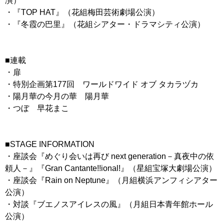
演）
・『TOP HAT』（花組梅田芸術劇場公演）
・『冬霞の巴里』（花組シアター・ドラマシティ公演）
■連載
・扉
・特別企画第177回 ワールドワイド オブ タカラヅカ
・陽月華の今月の華 陽月華
・つぼ 早花まこ
■STAGE INFORMATION
・座談会『めぐり会いは再び next generation－真夜中の依
頼人－』『Gran Cantante!!ional!』（星組宝塚大劇場公演）
・座談会『Rain on Neptune』（月組横浜アンフィシアター
公演）
・対談『ブエノスアイレスの風』（月組日本青年館ホール
公演）