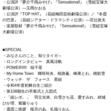
・公演評『夢介千両みやげ』『Sensational!』（雪組宝塚大
劇場公演）―玉岡かおる
・公演評『TOP HAT』（花組梅田芸術劇場公演）／『冬霞
の巴里』（花組シアター・ドラマシティ公演）―宮辻政夫
・楽屋取材『夢介千両みやげ』『Sensational!』（雪組宝塚
大劇場公演）
■SPECIAL
・みなさんのこと、知りタイガ～
・ロングインタビュー 真風涼帆
・POWER!!!!! 暁千星
・My Home Town 輝咲玲央、桜路薫、峰果とわ、桃歌雪
・ウォッチ ザ フォース 星組
・令和4年度初舞台生ご紹介
・第108期生の卒業式と入団式
・「組レポ。」 羽立光来、白雪さち花、愛すみれ、綺城
ひか理、紫藤りゅう
・退団ご挨拶 桜月のあ、礼哉りおん