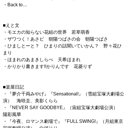
・Back to…
■えと文
・モエカの知らない花組の世界 若草萌香
・ザワつく！あさピ 朝陽つばさの会 朝陽つばさ
・ひましとーと？ ひまりの話聞いていかん？ 野々花ひ
まり
・ほまれのあまきしらべ 天希ほまれ
・かりかり書きます!!かりんです 花菱りず
■楽屋日記
・『夢介千両みやげ』『Sensational!』（雪組宝塚大劇場公
演） 海咲圭、美影くらら
・『NEVER SAY GOODBYE』（宙組宝塚大劇場公演）
陽彩風華
・『今夜、ロマンス劇場で』『FULL SWING!』（月組東京