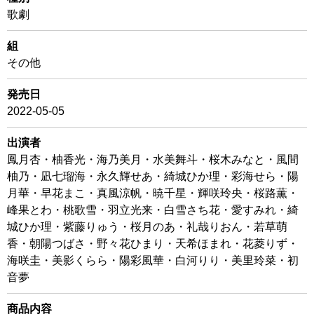
歌劇
組
その他
発売日
2022-05-05
出演者
鳳月杏・柚香光・海乃美月・水美舞斗・桜木みなと・風間
柚乃・凪七瑠海・永久輝せあ・綺城ひか理・彩海せら・陽
月華・早花まこ・真風涼帆・暁千星・輝咲玲央・桜路薫・
峰果とわ・桃歌雪・羽立光来・白雪さち花・愛すみれ・綺
城ひか理・紫藤りゅう・桜月のあ・礼哉りおん・若草萌
香・朝陽つばさ・野々花ひまり・天希ほまれ・花菱りず・
海咲圭・美影くらら・陽彩風華・白河りり・美里玲菜・初
音夢
商品内容