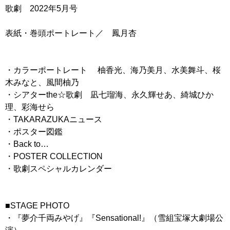
歌劇 2022年5月号
表紙・巻頭ポートレート／ 鳳月杏
・カラーポートレート 柚香光、海乃美月、水美舞斗、桜
木みなと、風間柚乃
・シアターthe☆歌劇 凪七瑠海、永久輝せあ、綺城ひか
理、彩海せら
・TAKARAZUKAニュース
・ポスター図鑑
・Back to…
・POSTER COLLECTION
・歌劇スペシャルカレンダー
■STAGE PHOTO
・『夢介千両みやげ』『Sensational!』（雪組宝塚大劇場公