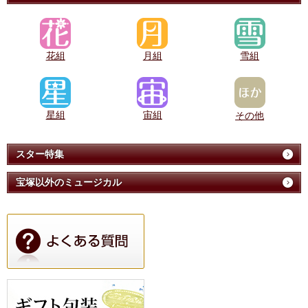
花組
月組
雪組
星組
宙組
その他
スター特集
宝塚以外のミュージカル