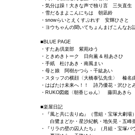
・気分は躁！大きな声で独り言 三矢直生
・雪だるまよこんにちは 朝凪鈴
・snowらいとえくすぷれす 安輝ひさと
・ヨウちゃんの聞いてちょんまげこんなお話
■BLUE PAGE
・すたあ倶楽部 紫苑ゆう
・ときめきトーク 日向薫 & 桂あさひ
・手紙 杜けあき・南風まい
・母と娘 阿樹かつら・千紘あい
・スタッフの横顔〈大橋泰弘先生〉 榛名
・はばたけ未来へ！！ 詩乃優花・沢ひと
・RUKO図鑑〈朝香じゅん〉 藤田あきら
■楽屋日記
・『風と共に去りぬ』（雪組・宝塚大劇場
白鷺まどか・星沙紀帆・地矢晃・五峰
・『リラの壁の囚人たち』（月組・宝塚バ