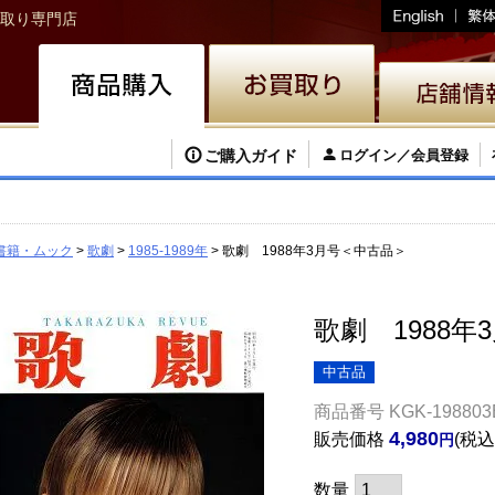
取り専門店
ご購入ガイド
ログイン／会員登録
書籍・ムック
歌劇
1985-1989年
歌劇 1988年3月号＜中古品＞
歌劇 1988
中古品
商品番号
KGK-198803
4,980
販売価格
税込