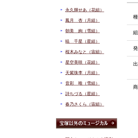
永久輝せあ（花組）
種
鳳月 杏（月組）
朝美 絢（雪組）
組
暁 千星（星組）
発
桜木みなと（宙組）
星空美咲（花組）
出
天紫珠李（月組）
音彩 唯（雪組）
商
詩ちづる（星組）
春乃さくら（宙組）