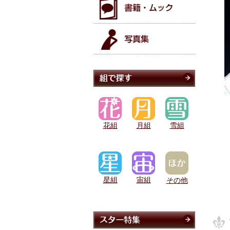
花組
月組
雪組
星組
宙組
その他