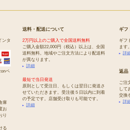
送料・配送について
ギフ
インタ
2万円以上のご購入で全国送料無料
ギフ
ご購入金額22,000円（税込）以上は、全国
ます
送料無料。地域やご注文方法により配送料
詳
が異なります。
詳細
onペ
返品
最短で当日発送
ご注
原則として受注日、もしくは翌日に発送さ
して
せていただきます。受注後５日以内に到着
交換
の予定です。店舗受け取りも可能です。
詳
倉庫
詳細
度お
おり
ける