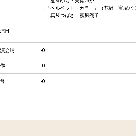
夏河ゆら・天路ゆか
・『ベルベット・カラー』（花組・宝塚バ
真琴つばさ・霧原翔子
演日
演会場
-0
作
-0
督
-0