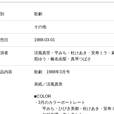
別
歌劇
その他
売日
1988-03-01
演者
涼風真世・平みち・杜けあき・安寿ミラ・
苑ゆう・榛名由梨・真琴つばさ
品内容
歌劇 1988年3月号
表紙／涼風真世
■COLOR
・3月のカラーポートレート
平みち・ひびき美都・杜けあき・安寿ミ