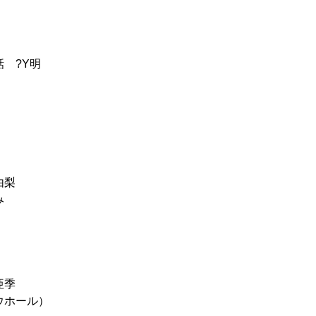
 ?Y明
由梨
み
）
亜季
ウホール）