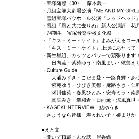
・宝塚随感〈30〉 藤本義一
・月組宝塚大劇場公演『ME AND MY GI
・雪組宝塚バウホール公演『レッドヘッド
・雪組『風と共に去りぬ』新人公演評 花
・74期生 宝塚音楽学校文化祭
・『キス・ミー・ケイト』よみがえるコー
・『キス・ミー・ケイト』上演にあたって （
・新生星組、ガッツとパワーで頑張ります
日向薫・紫苑ゆう・南風まい・毬藻え
・Culture Guide
大浦みずき・こだま愛・一路真輝・あづ
紫苑ゆう・ひびき美都・麻路さき・仁科
瀬川佳英・春風ひとみ・安寿ミラ・南風
真矢みき・幸和希・日向薫・涼風真世・
・KAGEKI INTERVIEW 鮎ゆうき
・さようなら皆様 寿々れい子・姫まりか
■えと文
・聞いて頂戴こんな話 岸香織