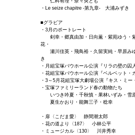
仁科有理・奈々央とも
・Le seize chapitre -第九章- 大浦みずき
■グラビア
・3月のポートレート
剣幸・郷真由加・日向薫・紫苑ゆう・紫
花・
瀬川佳英・飛鳥裕・久留実純・早原みゆ
き
・月組宝塚バウホール公演『リラの壁の囚
・花組宝塚バウホール公演『ベルベット・
・3～5月花組宝塚大劇場公演『キス・ミー
・宝塚ファミリーランド春の動物たち
いつき吟夏・千秋慎・果林いずみ・雪原
夏生かおり・能舞三子・稔幸
・扉〈こだま愛〉 静間潮太郎
・花の道より〈187〉 小林公平
・ミュージカル〈130〉 川井秀幸