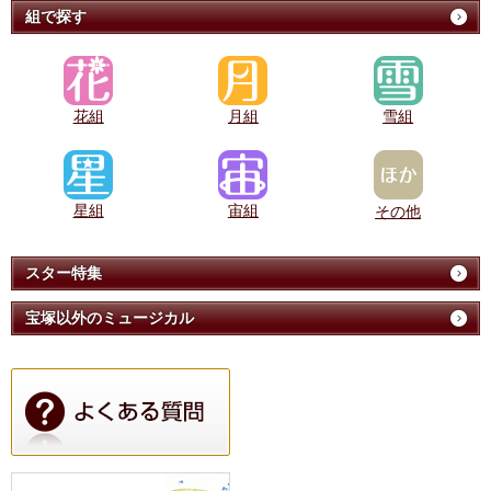
組で探す
花組
月組
雪組
星組
宙組
その他
スター特集
宝塚以外のミュージカル