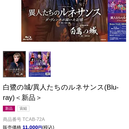
白鷺の城/異人たちのルネサンス(Blu-
ray)＜新品＞
新品
宙組
商品番号
TCAB-72A
11,000
販売価格
税込