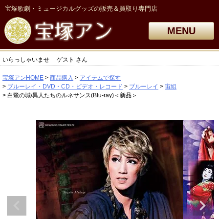
宝塚歌劇・ミュージカルグッズの販売＆買取り専門店
MENU
いらっしゃいませ
ゲスト
さん
宝塚アンHOME
商品購入
アイテムで探す
ブルーレイ・DVD・CD・ビデオ・レコード
ブルーレイ
宙組
白鷺の城/異人たちのルネサンス(Blu-ray)＜新品＞