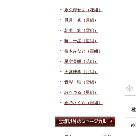
永久輝せあ（花組）
鳳月 杏（月組）
朝美 絢（雪組）
暁 千星（星組）
桜木みなと（宙組）
星空美咲（花組）
天紫珠李（月組）
音彩 唯（雪組）
詩ちづる（星組）
春乃さくら（宙組）
種
組