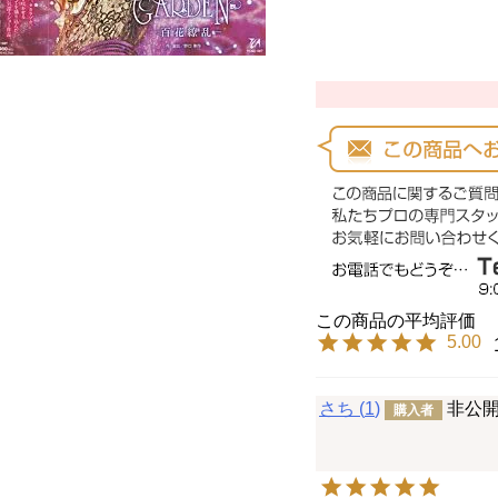
5.00
さち
1
非公
購入者