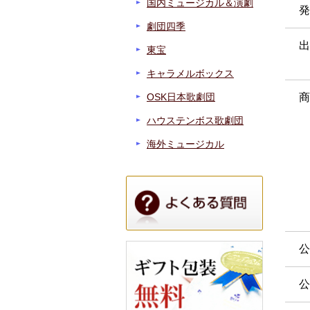
国内ミュージカル＆演劇
発
劇団四季
出
東宝
キャラメルボックス
OSK日本歌劇団
商
ハウステンボス歌劇団
海外ミュージカル
公
公