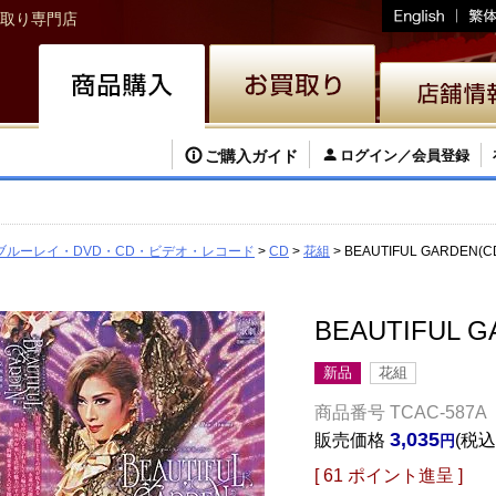
取り専門店
ご購入ガイド
ログイン／会員登録
ブルーレイ・DVD・CD・ビデオ・レコード
CD
花組
BEAUTIFUL GARDEN
BEAUTIFUL 
新品
花組
商品番号
TCAC-587A
3,035
販売価格
税込
[
61
ポイント進呈 ]