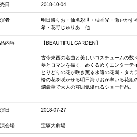
売日
2018-10-04
演者
明日海りお・仙名彩世・柚香光・瀬戸かず
希・花野じゅりあ 他
品内容
【BEAUTIFUL GARDEN】
古今東西の名曲と美しいコスチュームの数
夢とロマンを描く、めくるめくエンターテ
とりどりの花が咲き薫る永遠の花園・タカ
輪の花を咲かせる明日海りおが率いる花組
爛豪華で大人の雰囲気溢れるショー作品。
演日
2018-07-27
演会場
宝塚大劇場