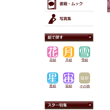
花組
月組
雪組
星組
宙組
その他