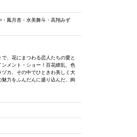
や・鳳月杏・水美舞斗・高翔みず
々で、花にまつわる恋人たちの愛と
インメント・ショー！百花繚乱、色
ラヅカ。その中でひときわ美しく大
の魅力をふんだんに盛り込んだ、絢