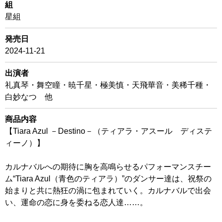
組
星組
発売日
2024-11-21
出演者
礼真琴・舞空瞳・暁千星・極美慎・天飛華音・美稀千種・
白妙なつ 他
商品内容
【Tiara Azul －Destino－（ティアラ・アスール ディステ
ィーノ）】
カルナバルへの期待に胸を高鳴らせるパフォーマンスチー
ム“Tiara Azul（青色のティアラ）”のダンサー達は、祝祭の
始まりと共に熱狂の渦に包まれていく。カルナバルで出会
い、運命の恋に身を委ねる恋人達……。