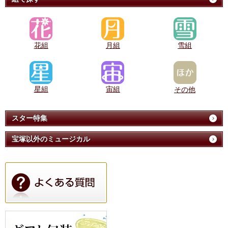
花組
月組
雪組
星組
宙組
その他
スター特集
宝塚以外のミュージカル