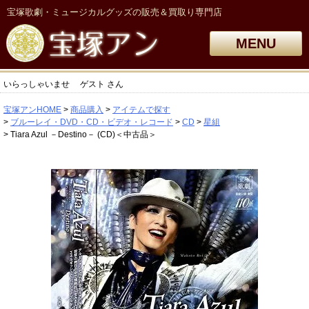
宝塚歌劇・ミュージカルグッズの販売＆買取り専門店
MENU
いらっしゃいませ
ゲスト
さん
宝塚アンHOME
商品購入
アイテムで探す
ブルーレイ・DVD・CD・ビデオ・レコード
CD
星組
Tiara Azul －Destino－ (CD)＜中古品＞