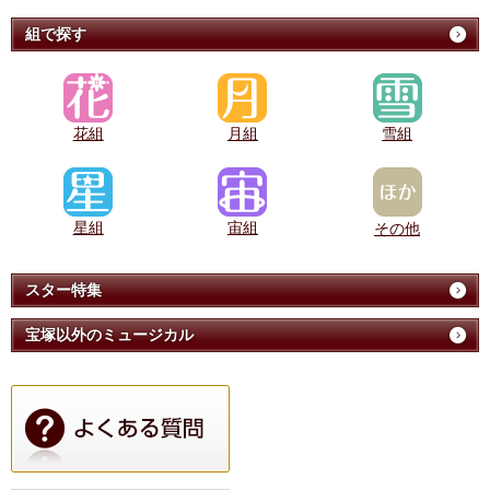
組で探す
花組
月組
雪組
星組
宙組
その他
スター特集
宝塚以外のミュージカル