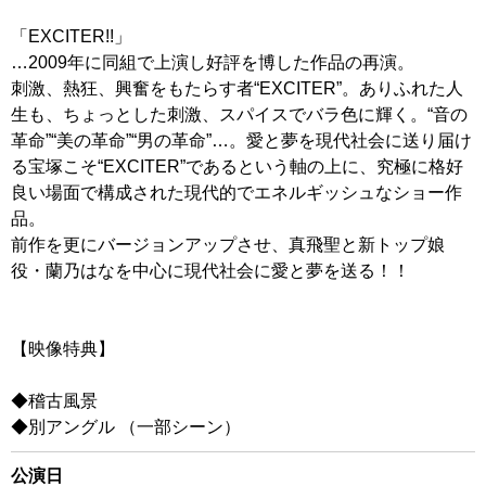
「EXCITER!!」
…2009年に同組で上演し好評を博した作品の再演。
刺激、熱狂、興奮をもたらす者“EXCITER”。ありふれた人
生も、ちょっとした刺激、スパイスでバラ色に輝く。“音の
革命”“美の革命”“男の革命”…。愛と夢を現代社会に送り届け
る宝塚こそ“EXCITER”であるという軸の上に、究極に格好
良い場面で構成された現代的でエネルギッシュなショー作
品。
前作を更にバージョンアップさせ、真飛聖と新トップ娘
役・蘭乃はなを中心に現代社会に愛と夢を送る！！
【映像特典】
◆稽古風景
◆別アングル （一部シーン）
公演日