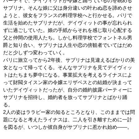
パーティで、デイヴィットが令嬢と踊っているのを眺める
サブリナ。そんな娘に父は身分違いの叶わぬ恋を諦めさせ
ようと、彼女をフランスの料理学校へと行かせる。パリで
生活を始めたサブリナだが、デイヴィットの事が忘れられ
ずに過ごしていた。娘の手紙からそれを感じ取り心配する
父と仲間の使用人たち。しかし料理学校でフォントネル男
爵と知り合い、サブリナは人生や恋の傍観者でいてはだめ
だと少しずつ変わっていく。
パリに旅立ってから2年後、サブリナは見違えるばかりの美
女となって帰ってくる。そんなサブリナを見てデイヴィッ
トはたちまち夢中になる。事業拡大を考えるライナスによ
って財閥タイスン家の令嬢エリザベスとの結婚が決まって
いたデイヴィットだったが、自分の婚約披露パーティーに
サブリナを招待し、婚約者を放ってサブリナとばかり踊
る。
2人の姿はララビー家の知るところとなり、このままでは問
題になると考えたライナスは、二人を引き離すために一計
を図るが、いつしか彼自身がサブリナに惹かれ始め――。