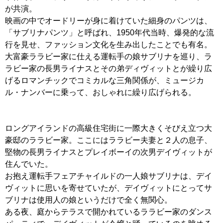
が共演。
映画の中でオードリーが身に着けていた細身のパンツは、
「サブリナパンツ」と呼ばれ、1950年代当時、爆発的な流
行を見せ、ファッション文化を生み出したことでも有名。
大富豪ララビー家に仕える運転手の娘サブリナを巡り、ラ
ラビー家の長男ライナスとその弟ディヴィットとが繰り広
げるロマンチックでコミカルな三角関係が、ミュージカ
ル・ナンバーに乗って、おしゃれに繰り広げられる。
ロングアイランドの高級住宅街に一際大きくそびえ立つ大
豪邸のララビー家。ここにはララビー夫妻と２人の息子、
堅物の長男ライナスとプレイボーイの次男デイヴィットが
住んでいた。
お抱え運転手フェアチャイルドの一人娘サブリナは、デイ
ヴィットに思いを寄せていたが、デイヴィットにとってサ
ブリナは使用人の娘というだけで全く無関心。
ある夜、庭からテラスで開かれているララビー家のダンス