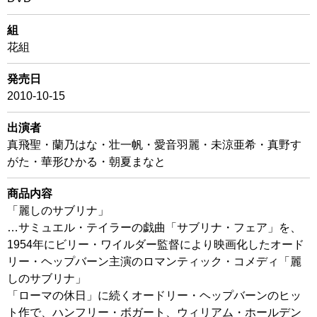
組
花組
発売日
2010-10-15
出演者
真飛聖・蘭乃はな・壮一帆・愛音羽麗・未涼亜希・真野す
がた・華形ひかる・朝夏まなと
商品内容
「麗しのサブリナ」
…サミュエル・テイラーの戯曲「サブリナ・フェア」を、
1954年にビリー・ワイルダー監督により映画化したオード
リー・ヘップバーン主演のロマンティック・コメディ「麗
しのサブリナ」
「ローマの休日」に続くオードリー・ヘップバーンのヒッ
ト作で、ハンフリー・ボガート、ウィリアム・ホールデン