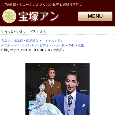
宝塚歌劇・ミュージカルグッズの販売＆買取り専門店
MENU
いらっしゃいませ
ゲスト
さん
宝塚アンHOME
商品購入
アイテムで探す
ブルーレイ・DVD・CD・ビデオ・レコード
DVD
花組
麗しのサブリナ/EXCITER!!(DVD)＜中古品＞