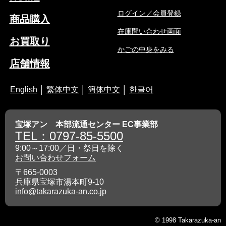
ログイン／会員登録
商品購入
在庫問い合わせ画面
お買取り
かごの中身をみる
店舗情報
English
│
繁体中文
│
簡体中文
│
한글어
宝塚アン 本部流通センター EC事業部
TEL：0797-85-5500
9:00～17:00／日・祭日を除く
お問い合わせフォーム
〒665-0003
兵庫県宝塚市湯本町9-10
info@takarazuka-an.co.jp
© 1998 Takarazuka-an