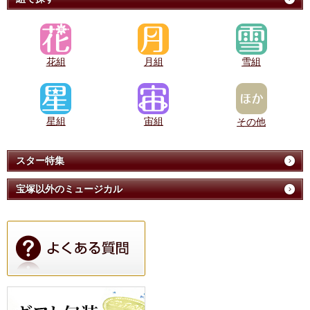
花組
月組
雪組
星組
宙組
その他
スター特集
宝塚以外のミュージカル