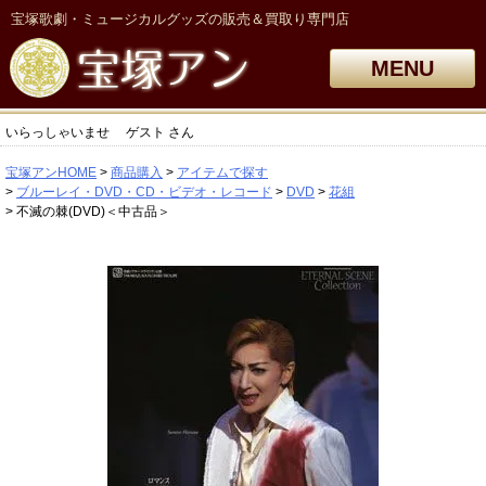
宝塚歌劇・ミュージカルグッズの販売＆買取り専門店
MENU
いらっしゃいませ
ゲスト
さん
宝塚アンHOME
商品購入
アイテムで探す
ブルーレイ・DVD・CD・ビデオ・レコード
DVD
花組
不滅の棘(DVD)＜中古品＞