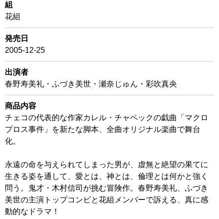
組
花組
発売日
2005-12-25
出演者
春野寿美礼・ふづき美世・瀬奈じゅん・彩吹真央
商品内容
チェコの代表的な作家カレル・チャペックの戯曲「マクロ
プロス事件」を新たな脚本、全曲オリジナル楽曲で舞台
化。
永遠の命を与えられてしまった男が、虚無と絶望の果てに
生きる姿を通して、愛とは、神とは、倫理とは何かと強く
問う。鬼才・木村信司が挑む冒険作。春野寿美礼、ふづき
美世の主演トップコンビと花組メンバーで訴える、真に感
動的なドラマ！