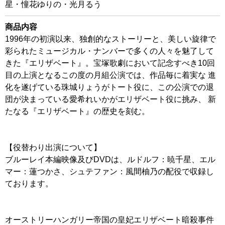
星・憧花ゆりの・光月るう
商品内容
1996年の初演以来、独創的なストーリーと、美しい旋律で
彩られたミュージカル・ナンバーで多くの人々を魅了して
きた『エリザベート』。宝塚歌劇において記念すべき10回
目の上演となるこの度の月組公演では、作品毎に着実な 進
化を遂げている珠城りょうがトート役に、この公演での退
団が決まっている愛希れいかがエリザベート役に挑み、 新
たなる『エリザベート』の歴史を刻む。
【役替わり出演について】
ブルーレイ本編映像及びDVDは、ルドルフ：暁千星、エル
マー：蓮つかさ、シュテファン：風間柚乃の配役で収録し
ております。
オーストリーハンガリー帝国の皇妃エリザベート暗殺事件