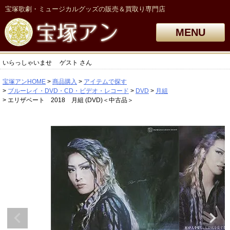
宝塚歌劇・ミュージカルグッズの販売＆買取り専門店
MENU
いらっしゃいませ
ゲスト
さん
宝塚アンHOME
商品購入
アイテムで探す
ブルーレイ・DVD・CD・ビデオ・レコード
DVD
月組
エリザベート 2018 月組 (DVD)＜中古品＞