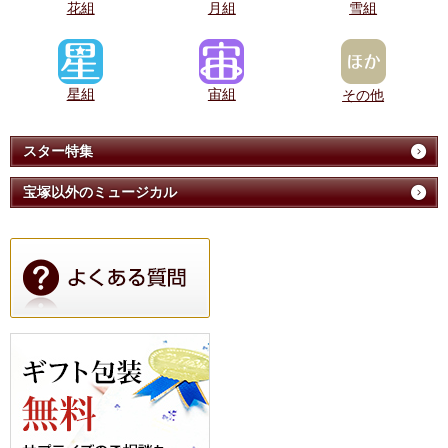
花組
月組
雪組
星組
宙組
その他
スター特集
宝塚以外のミュージカル