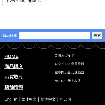
商品検索
ご購入ガイド
HOME
ログイン／会員登録
商品購入
在庫問い合わせ画面
お買取り
かごの中身をみる
店舗情報
English
│
繁体中文
│
簡体中文
│
한글어