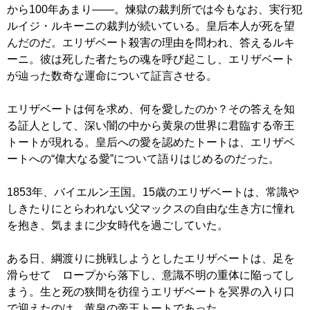
から100年あまり――。煉獄の裁判所では今もなお、実行犯
ルイジ・ルキーニの裁判が続いている。皇后本人が死を望
んだのだ。エリザベート殺害の理由を問われ、答えるルキ
ーニ。彼は死した者たちの魂を呼び起こし、エリザベート
が辿った数奇な運命について証言させる。
エリザベートは何を求め、何を愛したのか？その答えを知
る証人として、深い闇の中から黄泉の世界に君臨する帝王
トートが現れる。皇后への愛を認めたトートは、エリザベ
ートへの“偉大なる愛”について語りはじめるのだった。
1853年、バイエルン王国。15歳のエリザベートは、常識や
しきたりにとらわれない父マックスの自由な生き方に憧れ
を抱き、気ままに少女時代を過ごしていた。
ある日、綱渡りに挑戦しようとしたエリザベートは、足を
滑らせて ロープから落下し、意識不明の重体に陥ってし
まう。生と死の狭間を彷徨うエリザベートを冥界の入り口
で迎えたのは、黄泉の帝王トートであった。