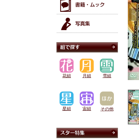
花組
月組
雪組
星組
宙組
その他