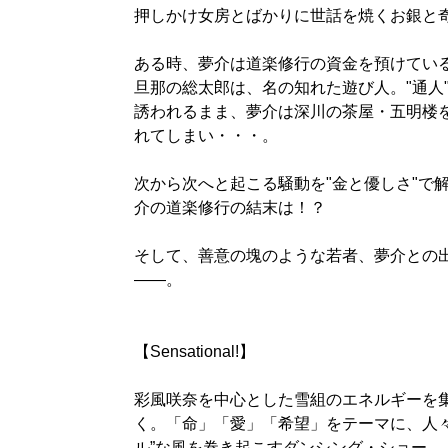
押しかけ女房とばかりに世話を焼くお銀と
ある時、夢介は道楽修行の資金を預けている
旦那の総太郎は、名の知れた遊び人。"通人
誘われるまま、夢介は深川の茶屋・五明楼
れてしまい・・・。
次から次へと起こる騒動を"金と優しさ"で
介の道楽修行の結末は！？
そして、善意の塊のような若者、夢介との
――。
【Sensational!】
彩風咲奈を中心とした雪組のエネルギーを
く。「命」「愛」「希望」をテーマに、人々
ル”な風を巻き起こすダンシング・ショー。