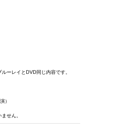
ルーレイとDVD同じ内容です。
出演）
いません。