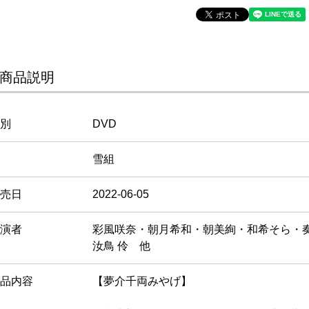
商品説明
別
DVD
雪組
売日
2022-06-05
演者
彩風咲奈・朝月希和・朝美絢・和希そら・奏
汝鳥 伶 他
品内容
【夢介千両みやげ】