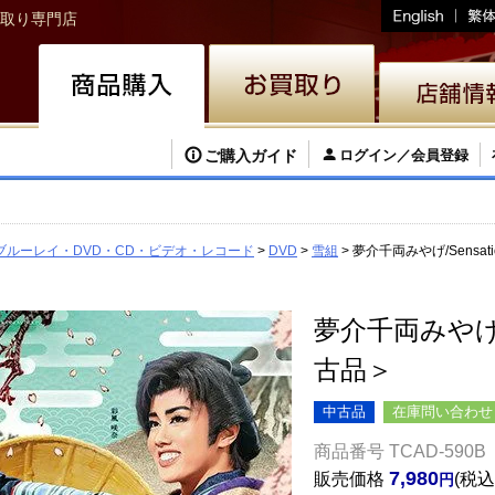
取り専門店
ご購入ガイド
ログイン／会員登録
ブルーレイ・DVD・CD・ビデオ・レコード
DVD
雪組
夢介千両みやげ/Sensati
夢介千両みやげ/Se
古品＞
中古品
在庫問い合わせ
商品番号
TCAD-590B
7,980
販売価格
税込