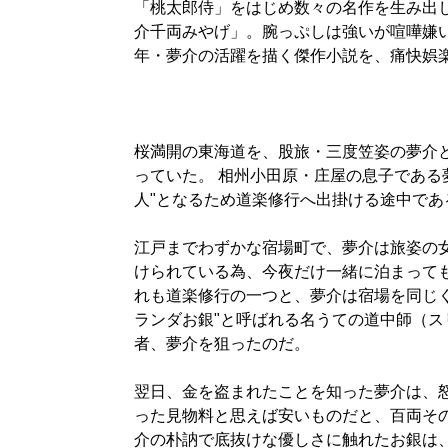
「桃太郎侍」をはじめ数々の名作を生み出
介千両みやげ」。腕っぷしは強いが喧嘩嫌
年・夢介の活躍を描く傑作小説を、痛快娯
桜満開の東海道を、股旅・三度笠姿の夢介
っていた。 相州小田原・庄屋の息子である
人"となるため道楽修行へ出掛ける途中であ
江戸までわずかな宿場町で、夢介は旅姿の女
けられている為、今夜だけ一緒に泊まって
れも道楽修行の一つと、夢介は宿場を同じく
ランダお銀"と呼ばれる名うての道中師（
者、夢介を狙ったのだ。
翌日、金を盗まれたことを知った夢介は、
った見物料と思えば安いものだと、百両その
介の朴訥で底抜けな優しさに触れたお銀は