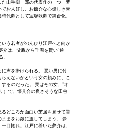
した山手樹一郎の代表作の一つ「夢
いでお人好し、お節介な心優しき青
楽時代劇として宝塚歌劇で舞台化。
という若者がのんびり江戸へと向か
夢介は、父親から千両を貰い"通
る。
に声を掛けられる。 悪い男に付
もらえないかという女の頼みに、こ
するのだった。 実はその女、"オ
スリ）で、懐具合の良さそうな田舎
怒るどころか面白い芝居を見せて貰
ままをお銀に渡してしまう。 夢
、一目惚れ。江戸に着いた夢介は、