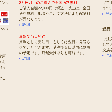
インタ
2万円以上のご購入で全国送料無料
ギフ
ご購入金額22,000円（税込）以上は、全国
ます
送料無料。地域やご注文方法により配送料
詳
が異なります。
詳細
onペ
返品
最短で当日発送
ご注
原則として受注日、もしくは翌日に発送さ
して
せていただきます。受注後５日以内に到着
交換
の予定です。店舗受け取りも可能です。
詳
倉庫
詳細
度お
おり
ける