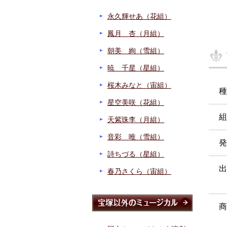
永久輝せあ（花組）
鳳月 杏（月組）
朝美 絢（雪組）
暁 千星（星組）
桜木みなと（宙組）
種
星空美咲（花組）
組
天紫珠李（月組）
音彩 唯（雪組）
発
詩ちづる（星組）
出
春乃さくら（宙組）
商