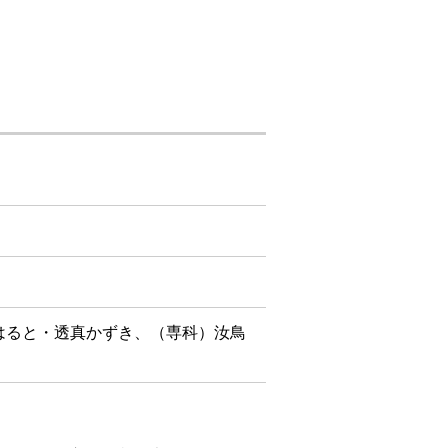
はると・透真かずき、（専科）汝鳥