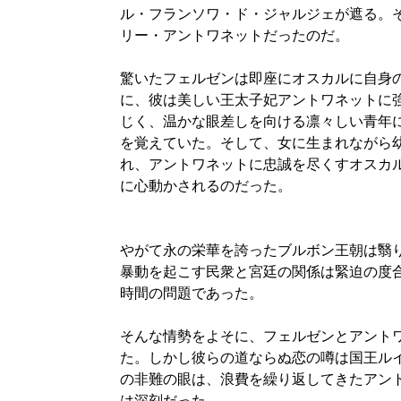
ル・フランソワ・ド・ジャルジェが遮る。
リー・アントワネットだったのだ。
驚いたフェルゼンは即座にオスカルに自身
に、彼は美しい王太子妃アントワネットに
じく、温かな眼差しを向ける凛々しい青年
を覚えていた。そして、女に生まれながら
れ、アントワネットに忠誠を尽くすオスカ
に心動かされるのだった。
やがて永の栄華を誇ったブルボン王朝は翳
暴動を起こす民衆と宮廷の関係は緊迫の度
時間の問題であった。
そんな情勢をよそに、フェルゼンとアント
た。しかし彼らの道ならぬ恋の噂は国王ルイ
の非難の眼は、浪費を繰り返してきたアン
は深刻だった。