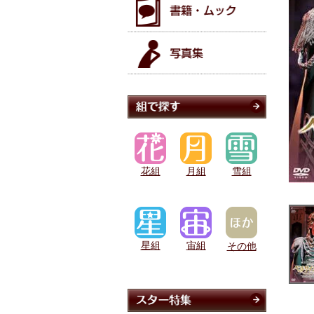
花組
月組
雪組
星組
宙組
その他