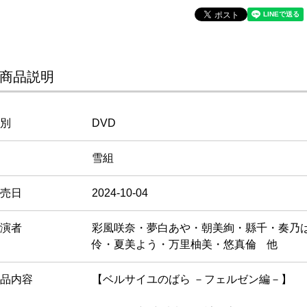
商品説明
別
DVD
雪組
売日
2024-10-04
演者
彩風咲奈・夢白あや・朝美絢・縣千・奏乃
伶・夏美よう・万里柚美・悠真倫 他
品内容
【ベルサイユのばら －フェルゼン編－】