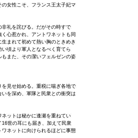
その女性こそ、フランス王太子妃マ
の非礼を詫びる。だがその時すで
強く心惹かれ、アントワネットも同
に生まれて初めて熱い胸のときめき
幼い頃より軍人となるべく育てら
ルもまた、その潔いフェルゼンの姿
りを見せ始める。重税に喘ぎ各地で
合いを深め、軍隊と民衆との衝突は
ワネットは秘かに逢瀬を重ねてい
16世の耳にも届き、加えて民衆
トワネットに向けられるほどに事態