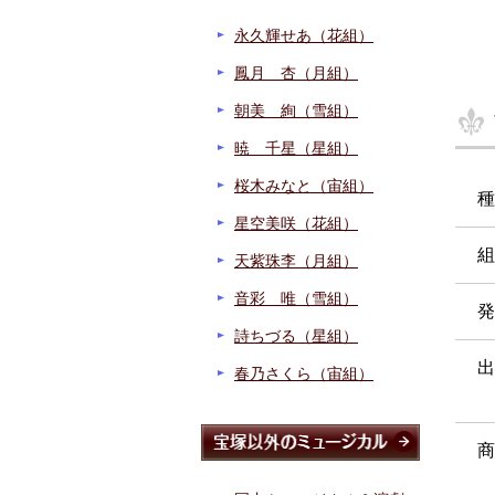
永久輝せあ（花組）
鳳月 杏（月組）
朝美 絢（雪組）
暁 千星（星組）
桜木みなと（宙組）
種
星空美咲（花組）
組
天紫珠李（月組）
音彩 唯（雪組）
発
詩ちづる（星組）
出
春乃さくら（宙組）
商