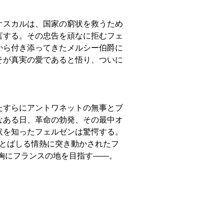
オスカルは、国家の窮状を救うため
言する。その忠告を頑なに拒むフェ
から付き添ってきたメルシー伯爵に
そが真実の愛であると悟り、ついに
たすらにアントワネットの無事とブ
なある日、革命の勃発、その最中オ
状を知ったフェルゼンは驚愕する。
ほとばしる情熱に突き動かされたフ
胸にフランスの地を目指す――。