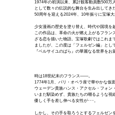
1974年の初演以来、累計観客動員数500
として数々の伝説的な舞台を生み出してき
50周年を迎える2024年、10年振りに宝
少女漫画の歴史を塗り替え、時代や国境を
この作品は、革命の火が燃え上がるフラン
ざる恋を描いた物語。宝塚歌劇ではこれま
ましたが、この度は「フェルゼン編」として
『ベルサイユのばら』の華麗なる世界をお
時は18世紀末のフランス――。
1774年1月、パリ・オペラ座で華やかな
ウェーデン貴族ハンス・アクセル・フォン
いまだ馴染めず、貴族たちの嘲るような視
優しく手を差し伸べる女性が･･･。
しかし、その手を取ろうとするフェルゼン