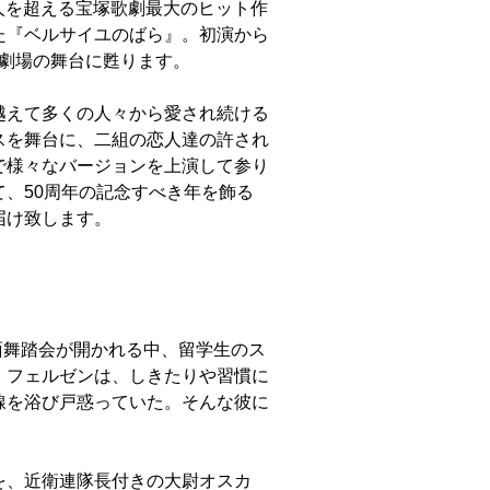
万人を超える宝塚歌劇最大のヒット作
た『ベルサイユのばら』。初演から
塚大劇場の舞台に甦ります。
越えて多くの人々から愛され続ける
スを舞台に、二組の恋人達の許され
で様々なバージョンを上演して参り
、50周年の記念すべき年を飾る
届け致します。
仮面舞踏会が開かれる中、留学生のス
・フェルゼンは、しきたりや習慣に
線を浴び戸惑っていた。そんな彼に
を、近衛連隊長付きの大尉オスカ