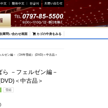
在庫問い合わせ画面
カゴの中身をみる
ルゼン編－（'24年雪組） (DVD)＜中古品＞
ばら －フェルゼン編－
(DVD)＜中古品＞
雪組