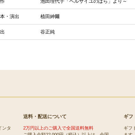
作
池田理代子「ベルサイユのばら」より～
本・演出
植田紳爾
出
谷正純
送料・配送について
ギフ
インタ
2万円以上のご購入で全国送料無料
ギフ
ご購入金額22,000円（税込）以上は、全国
ます