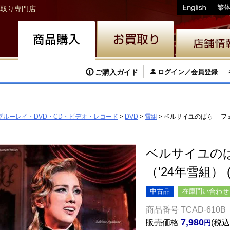
取り専門店
ご購入ガイド
ログイン／会員登録
ブルーレイ・DVD・CD・ビデオ・レコード
DVD
雪組
ベルサイユのばら －フェ
ベルサイユの
（'24年雪組） 
中古品
在庫問い合わせ
商品番号
TCAD-610B
7,980
販売価格
税込