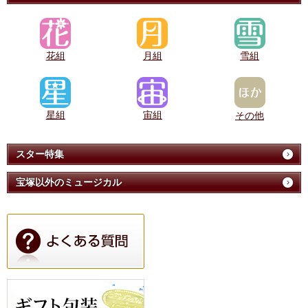
花組
月組
雪組
星組
宙組
その他
スター特集
宝塚以外のミュージカル