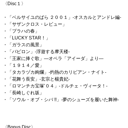
〈Disc１〉
・「ベルサイユのばら ２００１」-オスカルとアンドレ編-
・「サザンクロス・レビュー」
・「プラハの春」
・「LUCKY STAR！」
・「ガラスの風景」
・「バビロン」-浮遊する摩天楼-
・「王家に捧ぐ歌」―オペラ「アイーダ」より―
・「１９１４／愛」
・「タカラヅカ絢爛」-灼熱のカリビアン・ナイト-
・「花舞う長安」-玄宗と楊貴妃-
・「ロマンチカ宝塚’０４」-ドルチェ・ヴィータ！-
・「長崎しぐれ坂」
・「ソウル・オブ・シバ !!」-夢のシューズを履いた舞神-
〈Bonus Disc〉