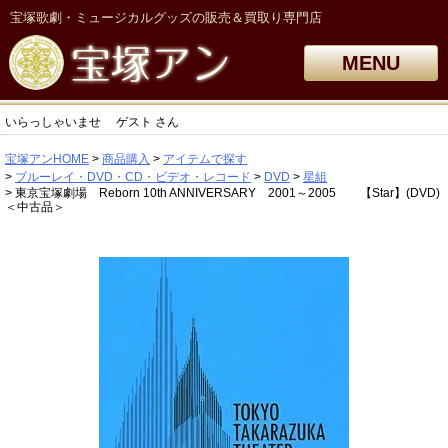
宝塚歌劇・ミュージカルグッズの販売＆買取り専門店
MENU
いらっしゃいませ
ゲスト
さん
宝塚アンHOME
商品購入
アイテムで探す
ブルーレイ・DVD・CD・ビデオ・レコード
DVD
星組
東京宝塚劇場 Reborn 10th ANNIVERSARY 2001～2005 【Star】(DVD)
＜中古品＞