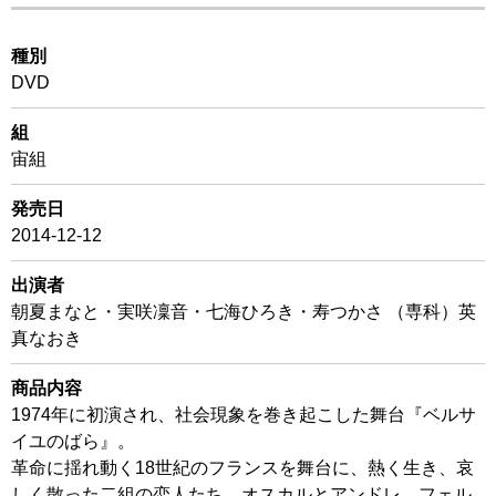
種別
DVD
組
宙組
発売日
2014-12-12
出演者
朝夏まなと・実咲凜音・七海ひろき・寿つかさ （専科）英
真なおき
商品内容
1974年に初演され、社会現象を巻き起こした舞台『ベルサ
イユのばら』。
革命に揺れ動く18世紀のフランスを舞台に、熱く生き、哀
しく散った二組の恋人たち。オスカルとアンドレ、フェル