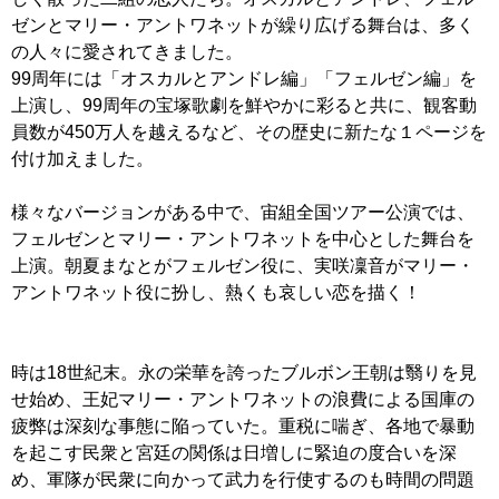
ゼンとマリー・アントワネットが繰り広げる舞台は、多く
の人々に愛されてきました。
99周年には「オスカルとアンドレ編」「フェルゼン編」を
上演し、99周年の宝塚歌劇を鮮やかに彩ると共に、観客動
員数が450万人を越えるなど、その歴史に新たな１ページを
付け加えました。
様々なバージョンがある中で、宙組全国ツアー公演では、
フェルゼンとマリー・アントワネットを中心とした舞台を
上演。朝夏まなとがフェルゼン役に、実咲凜音がマリー・
アントワネット役に扮し、熱くも哀しい恋を描く！
時は18世紀末。永の栄華を誇ったブルボン王朝は翳りを見
せ始め、王妃マリー・アントワネットの浪費による国庫の
疲弊は深刻な事態に陥っていた。重税に喘ぎ、各地で暴動
を起こす民衆と宮廷の関係は日増しに緊迫の度合いを深
め、軍隊が民衆に向かって武力を行使するのも時間の問題