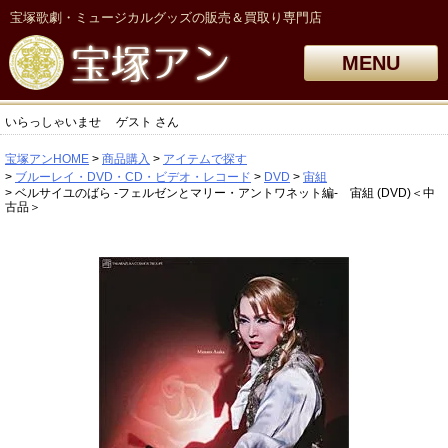
宝塚歌劇・ミュージカルグッズの販売＆買取り専門店
MENU
いらっしゃいませ
ゲスト
さん
宝塚アンHOME
商品購入
アイテムで探す
ブルーレイ・DVD・CD・ビデオ・レコード
DVD
宙組
ベルサイユのばら -フェルゼンとマリー・アントワネット編- 宙組 (DVD)＜中
古品＞