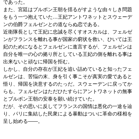
であった。
また、宮廷はブルボン王朝を揺るがすような由々しき問題
をもう一つ抱えていた…王妃アントワネットとスウェーデ
ンの伯爵フェルゼンとの道ならぬ恋である。
近衛隊長として王妃に忠誠を尽くすオスカルは、フェルゼ
ンがフランスを離れる事が国家の窮状を救い、ひいては王
妃のためになるとフェルゼンに進言するが、フェルゼンは
自分を唯一の心の拠り所としている王妃の側を離れる事は
出来ないと頑なに帰国を拒む。
しかし、自分の存在が王妃を追い詰めていると知ったフェ
ルゼンは、苦悩の末、身を引く事こそが真実の愛であると
悟り、帰国を決意するのたっだ。スウェーデンに戻ってか
らも、フェルゼンはただひたすらにアントワネットの無事
とブルボン王朝の安泰を願い続けていた。
だが、その思いに反してフランスの国情は悪化の一途を辿
り、パリに集結した民衆による暴動はついに革命の様相を
呈し始める――。