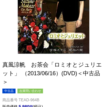
真風涼帆 お茶会「ロミオとジュリエ
ット」 （2013/06/16）(DVD)＜中古品
＞
中古品
在庫問い合わせ
商品番号
TEAD-964B
5,980
販売価格
税込