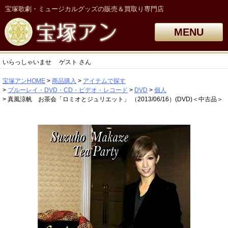
宝塚歌劇・ミュージカルグッズの販売＆買取り専門店
MENU
いらっしゃいませ
ゲスト
さん
宝塚アンHOME
商品購入
アイテムで探す
ブルーレイ・DVD・CD・ビデオ・レコード
DVD
個人
真風涼帆 お茶会「ロミオとジュリエット」 （2013/06/16）(DVD)＜中古品＞