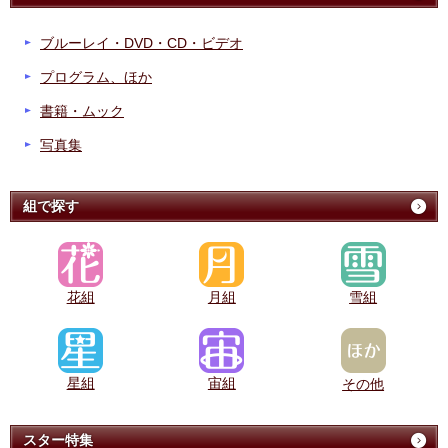
ブルーレイ・DVD・CD・ビデオ
プログラム、ほか
書籍・ムック
写真集
組で探す
花組
月組
雪組
星組
宙組
その他
スター特集