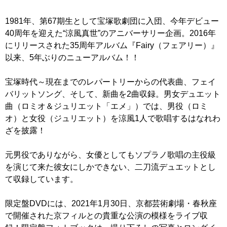
1981年、第67期生として宝塚歌劇団に入団、今年デビュー
40周年を迎えた“涼風真世”のアニバーサリー企画。2016年
にリリースされた35周年アルバム『Fairy（フェアリー）』
以来、5年ぶりのニューアルバム！！
宝塚時代～現在までのレパートリーからの代表曲、フェイ
バリットソング、そして、新曲を2曲収録。男女デュエット
曲（ロミオ＆ジュリエット「エメ」）では、男役（ロミ
オ）と女役（ジュリエット）を涼風1人で歌唱するはなれわ
ざを披露！
元男役でありながら、女優としてもソプラノ歌唱の主役級
を演じて来た彼女にしかできない、二刀流デュエットとし
て収録しています。
限定盤DVDには、2021年1月30日、京都芸術劇場・春秋座
で開催された京フィルとの貴重な公演の模様をライブ収