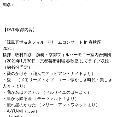
知彦）
【DVD収録内容】
「涼風真世＆京フィル ドリームコンサート in 春秋座
2021」
指揮：牧村邦彦 演奏：京都フィルハーモニー室内合奏団
（2021年1月30日 京都芸術劇場 春秋座 にてライブ収録）
（約49分予定）
・愛のかけら （翔んでアラビアン・ナイトより）
・愛！ （メモリーズ・オブ・ユー～懐かしき時代・美しき
人々～より）
・我が名はオスカル （ベルサイユのばらより）
・星から降る金 （モーツァルト！より）
・流れ星のかなた （マリー・アントワネットより）
・A-YU-MI（歩み）