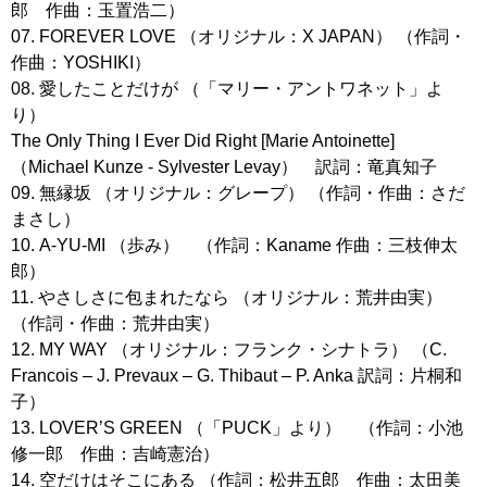
郎 作曲：玉置浩二）
07. FOREVER LOVE （オリジナル：X JAPAN） （作詞・
作曲：YOSHIKI）
08. 愛したことだけが （「マリー・アントワネット」よ
り）
The Only Thing I Ever Did Right [Marie Antoinette]
（Michael Kunze - Sylvester Levay） 訳詞：竜真知子
09. 無縁坂 （オリジナル：グレープ） （作詞・作曲：さだ
まさし）
10. A-YU-MI （歩み） （作詞：Kaname 作曲：三枝伸太
郎）
11. やさしさに包まれたなら （オリジナル：荒井由実）
（作詞・作曲：荒井由実）
12. MY WAY （オリジナル：フランク・シナトラ） （C.
Francois – J. Prevaux – G. Thibaut – P. Anka 訳詞：片桐和
子）
13. LOVER’S GREEN （「PUCK」より） （作詞：小池
修一郎 作曲：吉崎憲治）
14. 空だけはそこにある （作詞：松井五郎 作曲：太田美