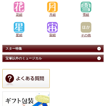
花組
月組
雪組
星組
宙組
その他
スター特集
宝塚以外のミュージカル