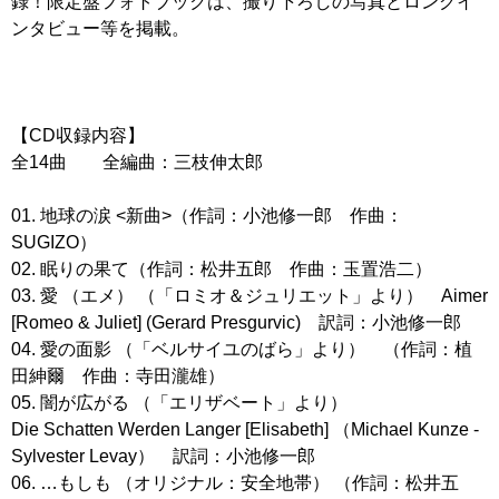
録！限定盤フォトブックは、撮り下ろしの写真とロングイ
ンタビュー等を掲載。
【CD収録内容】
全14曲 全編曲：三枝伸太郎
01. 地球の涙 <新曲>（作詞：小池修一郎 作曲：
SUGIZO）
02. 眠りの果て（作詞：松井五郎 作曲：玉置浩二）
03. 愛 （エメ） （「ロミオ＆ジュリエット」より） Aimer
[Romeo & Juliet] (Gerard Presgurvic) 訳詞：小池修一郎
04. 愛の面影 （「ベルサイユのばら」より） （作詞：植
田紳爾 作曲：寺田瀧雄）
05. 闇が広がる （「エリザベート」より）
Die Schatten Werden Langer [Elisabeth] （Michael Kunze -
Sylvester Levay） 訳詞：小池修一郎
06. …もしも （オリジナル：安全地帯） （作詞：松井五