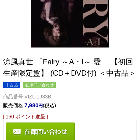
涼風真世 「Fairy ～A・I～ 愛 」【初回
生産限定盤】 (CD＋DVD付) ＜中古品＞
中古品
在庫問い合わせ
商品番号
VIZL-1933B
7,980
販売価格
税込
[
160
ポイント進呈 ]