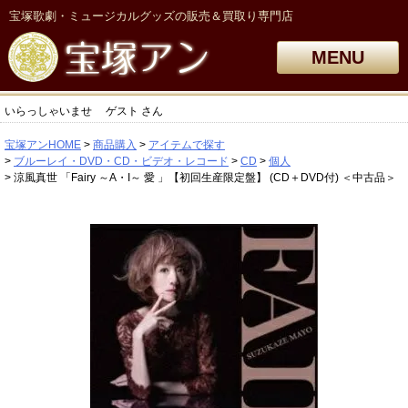
宝塚歌劇・ミュージカルグッズの販売＆買取り専門店
MENU
いらっしゃいませ
ゲスト
さん
宝塚アンHOME
商品購入
アイテムで探す
ブルーレイ・DVD・CD・ビデオ・レコード
CD
個人
涼風真世 「Fairy ～A・I～ 愛 」【初回生産限定盤】 (CD＋DVD付) ＜中古品＞