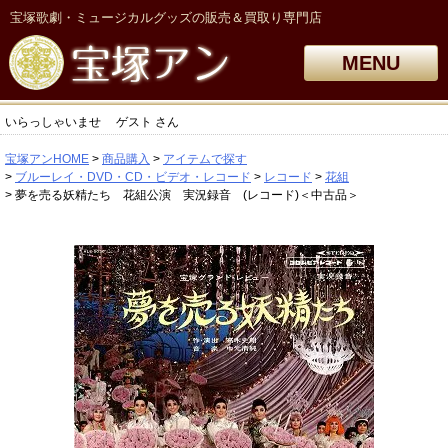
宝塚歌劇・ミュージカルグッズの販売＆買取り専門店
MENU
いらっしゃいませ
ゲスト
さん
宝塚アンHOME
商品購入
アイテムで探す
ブルーレイ・DVD・CD・ビデオ・レコード
レコード
花組
夢を売る妖精たち 花組公演 実況録音 (レコード)＜中古品＞