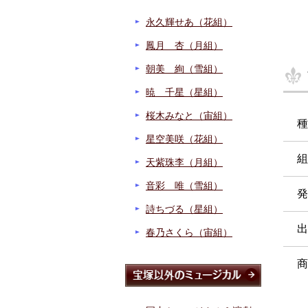
永久輝せあ（花組）
鳳月 杏（月組）
朝美 絢（雪組）
暁 千星（星組）
桜木みなと（宙組）
種
星空美咲（花組）
組
天紫珠李（月組）
音彩 唯（雪組）
発
詩ちづる（星組）
出
春乃さくら（宙組）
商