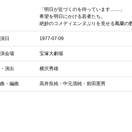
「明日が近づくのを待っています……」
希望を明日にかける若者たち。
絶妙のコメディエンヌぶりを見せる鳳蘭の
演日
1977-07-09
演会場
宝塚大劇場
・演出
横沢秀雄
曲・編曲
高井良純・中元清純・前田憲男