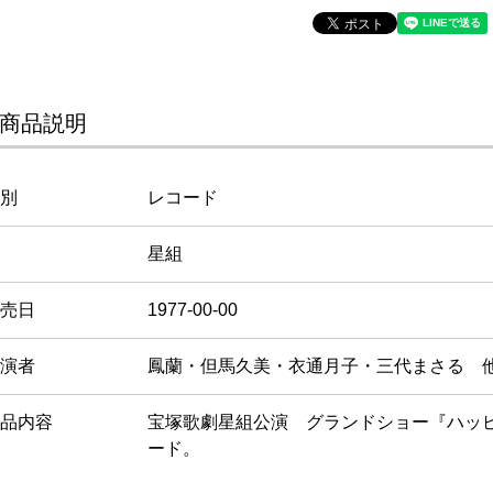
商品説明
別
レコード
星組
売日
1977-00-00
演者
鳳蘭・但馬久美・衣通月子・三代まさる 
品内容
宝塚歌劇星組公演 グランドショー『ハッ
ード。