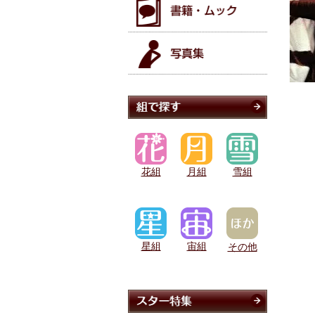
花組
月組
雪組
星組
宙組
その他