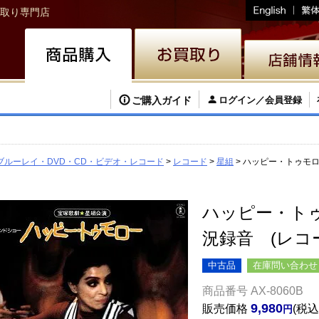
取り専門店
ご購入ガイド
ログイン／会員登録
ブルーレイ・DVD・CD・ビデオ・レコード
レコード
星組
ハッピー・トゥモロ
ハッピー・ト
況録音 (レコ
中古品
在庫問い合わせ
商品番号
AX-8060B
9,980
販売価格
税込