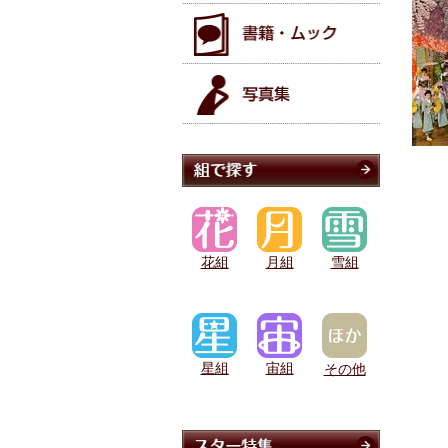
花組
月組
雪組
星組
宙組
その他