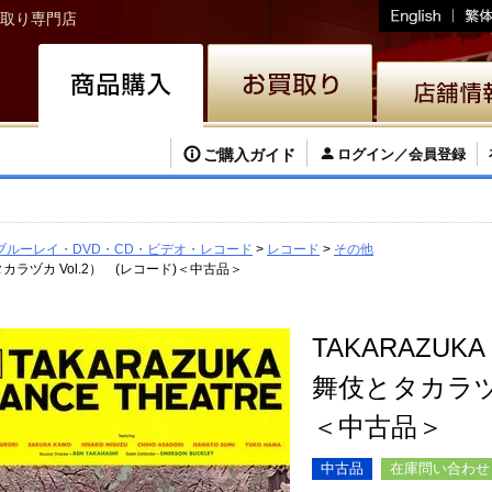
取り専門店
ご購入ガイド
ログイン／会員登録
ブルーレイ・DVD・CD・ビデオ・レコード
レコード
その他
とタカラヅカ Vol.2） (レコード)＜中古品＞
TAKARAZUKA
舞伎とタカラヅカ
＜中古品＞
中古品
在庫問い合わせ