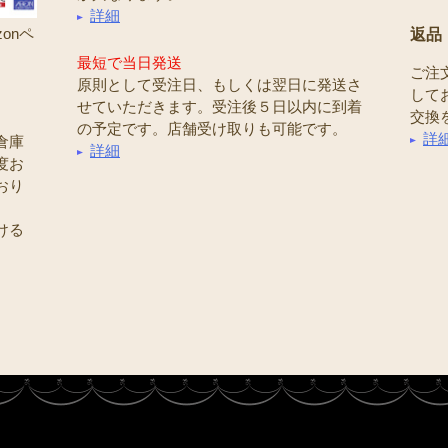
詳細
onペ
返品
最短で当日発送
ご注
原則として受注日、もしくは翌日に発送さ
して
せていただきます。受注後５日以内に到着
交換
の予定です。店舗受け取りも可能です。
詳
倉庫
詳細
度お
おり
ける