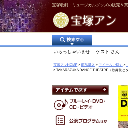
宝塚歌劇・ミュージカルグッズの販売＆買
いらっしゃいませ
ゲスト
さん
宝塚アンHOME
商品購入
アイテムで探す
TAKARAZUKA DANCE THEATRE（歌舞伎