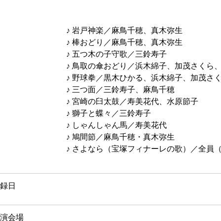
♪ 岩戸神楽／麻鳥千穂、真木弥生
♪ 棒おどり／麻鳥千穂、真木弥生
♪ 五つ木の子守歌／三鈴寿子
♪ 鳥取の傘おどり／浜木綿子、加茂さくら
♪ 野球拳／黒木ひかる、浜木綿子、加茂さ
♪ 三つ面／三鈴寿子、麻鳥千穂
♪ 宮崎の臼太鼓／寿美花代、水原節子
♪ 獅子と蝶々／三鈴寿子
♪ しゃんしゃん馬／寿美花代
♪ 鳩間節／麻鳥千穂・真木弥生
♪ さよなら（宝塚フィナーレの歌）／全員
録日
演会場