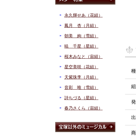
永久輝せあ（花組）
鳳月 杏（月組）
朝美 絢（雪組）
暁 千星（星組）
桜木みなと（宙組）
星空美咲（花組）
種
天紫珠李（月組）
組
音彩 唯（雪組）
詩ちづる（星組）
発
春乃さくら（宙組）
出
商