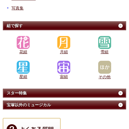
写真集
組で探す
花組
月組
雪組
星組
宙組
その他
スター特集
宝塚以外のミュージカル