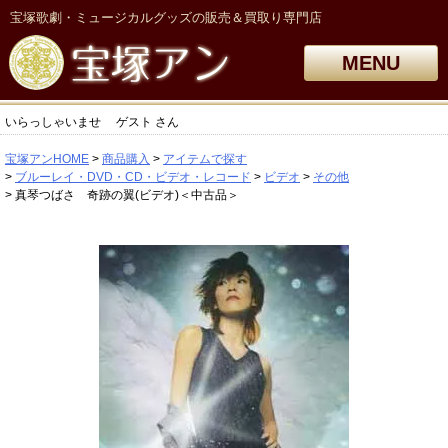
宝塚歌劇・ミュージカルグッズの販売＆買取り専門店
MENU
いらっしゃいませ
ゲスト
さん
宝塚アンHOME
商品購入
アイテムで探す
ブルーレイ・DVD・CD・ビデオ・レコード
ビデオ
その他
真琴つばさ 奇跡の翼(ビデオ)＜中古品＞