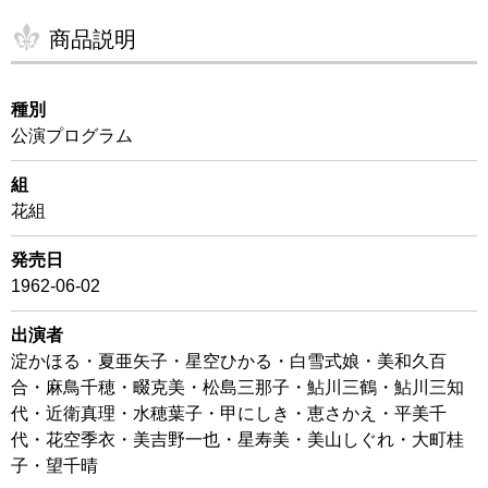
商品説明
種別
公演プログラム
組
花組
発売日
1962-06-02
出演者
淀かほる・夏亜矢子・星空ひかる・白雪式娘・美和久百
合・麻鳥千穂・畷克美・松島三那子・鮎川三鶴・鮎川三知
代・近衛真理・水穂葉子・甲にしき・恵さかえ・平美千
代・花空季衣・美吉野一也・星寿美・美山しぐれ・大町桂
子・望千晴