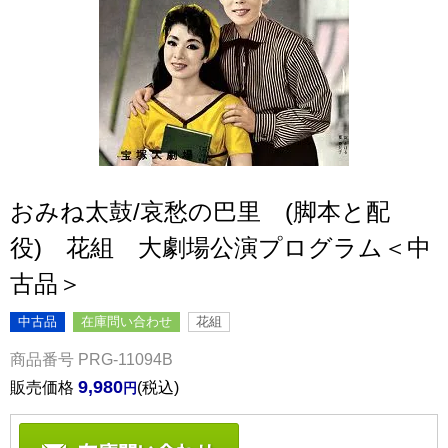
おみね太鼓/哀愁の巴里 (脚本と配
役) 花組 大劇場公演プログラム＜中
古品＞
中古品
在庫問い合わせ
花組
商品番号
PRG-11094B
9,980
販売価格
税込