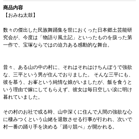
商品内容
【おみね太鼓】
数々の傑出した民族舞踊集を世におくった日本郷土芸能研
究会が、今度は「物語り風土記」といったものを扱った第
一作で、宝塚ならではの迫力ある感動的な舞台。
昔々、ある山の中の村に、それはそれはけちんぼうで強欲
な、三平という男が住んでおりました。 そんな三平にも、
彼を慕う、お峯という純情な娘がいましたが、飯を食うと
いう理由で嫁にしてもらえず、彼女は毎日空しい涙に明け
暮れていました。
その村のお社で或る時、山中深くに住んで人間の強欲な心
に棲みつくという山姥を退散させる行事が行われ、次いで
村一番の踊り手を決める「踊り競べ」が開かれる。