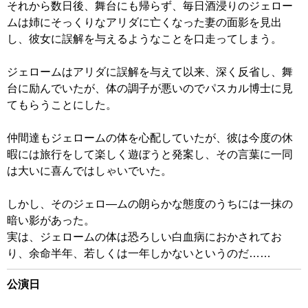
それから数日後、舞台にも帰らず、毎日酒浸りのジェロー
ムは姉にそっくりなアリダに亡くなった妻の面影を見出
し、彼女に誤解を与えるようなことを口走ってしまう。
ジェロームはアリダに誤解を与えて以来、深く反省し、舞
台に励んでいたが、体の調子が悪いのでパスカル博士に見
てもらうことにした。
仲間達もジェロームの体を心配していたが、彼は今度の休
暇には旅行をして楽しく遊ぼうと発案し、その言葉に一同
は大いに喜んではしゃいでいた。
しかし、そのジェロ―ムの朗らかな態度のうちには一抹の
暗い影があった。
実は、ジェロームの体は恐ろしい白血病におかされてお
り、余命半年、若しくは一年しかないというのだ……
公演日