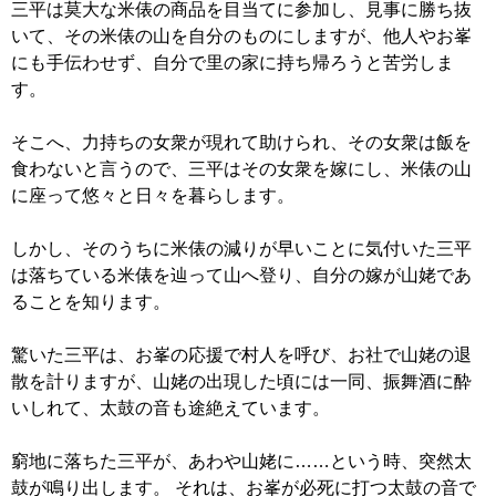
三平は莫大な米俵の商品を目当てに参加し、見事に勝ち抜
いて、その米俵の山を自分のものにしますが、他人やお峯
にも手伝わせず、自分で里の家に持ち帰ろうと苦労しま
す。
そこへ、力持ちの女衆が現れて助けられ、その女衆は飯を
食わないと言うので、三平はその女衆を嫁にし、米俵の山
に座って悠々と日々を暮らします。
しかし、そのうちに米俵の減りが早いことに気付いた三平
は落ちている米俵を辿って山へ登り、自分の嫁が山姥であ
ることを知ります。
驚いた三平は、お峯の応援で村人を呼び、お社で山姥の退
散を計りますが、山姥の出現した頃には一同、振舞酒に酔
いしれて、太鼓の音も途絶えています。
窮地に落ちた三平が、あわや山姥に……という時、突然太
鼓が鳴り出します。 それは、お峯が必死に打つ太鼓の音で