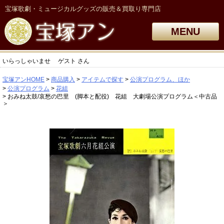
宝塚歌劇・ミュージカルグッズの販売＆買取り専門店
MENU
いらっしゃいませ
ゲスト
さん
宝塚アンHOME
商品購入
アイテムで探す
公演プログラム、ほか
公演プログラム
花組
おみね太鼓/哀愁の巴里 (脚本と配役) 花組 大劇場公演プログラム＜中古品
＞