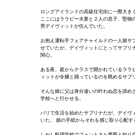
ロングアイランドの高級住宅街に一際大き
ここにはララビー夫妻と２人の息子、堅物
男デイヴィットが住んでいた。
お抱え運転手フェアチャイルドの一人娘サ
せていたが、デイヴィットにとってサブリ
関心。
ある夜、庭からテラスで開かれているララ
ィットが令嬢と踊っているのを眺めるサブ
そんな娘に父は身分違いの叶わぬ恋を諦め
学校へと行かせる。
パリで生活を始めたサブリナだが、デイヴ
いた。 娘の手紙からそれを感じ取り心配す
しかし料理学校でフォントネル男爵と知り