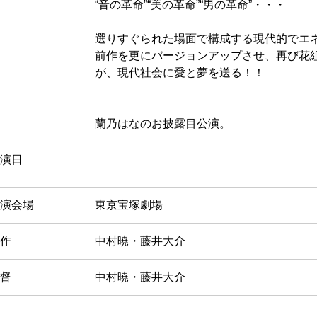
“音の革命”“美の革命”“男の革命”・・・
選りすぐられた場面で構成する現代的でエ
前作を更にバージョンアップさせ、再び花組の
が、現代社会に愛と夢を送る！！
蘭乃はなのお披露目公演。
演日
演会場
東京宝塚劇場
作
中村暁・藤井大介
督
中村暁・藤井大介