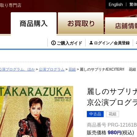
取り専門店
ご購入ガイド
ログイン／会員登録
公演プログラム、ほか
公演プログラム
花組
麗しのサブリナ/EXCITER!!
麗しのサブリナ/
京公演プログ
中古品
花組
商品番号
PRG-12161B
980
販売価格
税込