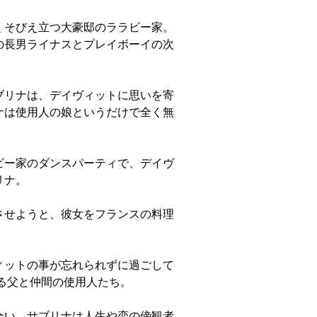
くそびえ立つ大豪邸のララビー家。
の長男ライナスとプレイボーイの次
ブリナは、デイヴィットに思いを寄
ナは使用人の娘というだけで全く無
ビー家のダンスパーティで、デイヴ
リナ。
させようと、彼女をフランスの料理
ィットの事が忘れられずに過ごして
る父と仲間の使用人たち。
合い、サブリナは人生や恋の傍観者