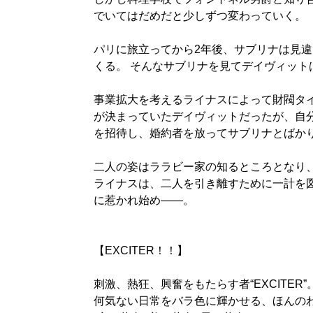
でいてはだめだと少しずつ変わっていく。
パリに旅立ってから2年後、サブリナは見
くる。 そんなサブリナを見てデイヴィット
事業拡大を考えるライナスによって財閥タ
が決まっていたデイヴィットだったが、自
を招待し、婚約者を放ってサブリナとばか
二人の姿はララビー家の知るところとなり
ライナスは、二人を引き離すために一計を
に惹かれ始め――。
【EXCITER！！】
刺激、熱狂、興奮をもたらす者“EXCITER”
何気ない日常をバラ色に輝かせる、ほんの