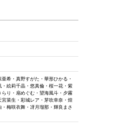
涼亜希・真野すがた・華形ひかる・
凰・絵莉千晶・悠真倫・桜一花・紫
きらり・扇めぐむ・望海風斗・夕霧
天宮菜生・彩城レア・芽吹幸奈・煌
由・梅咲衣舞・冴月瑠那・輝良まさ