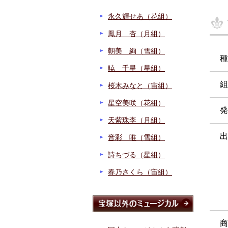
永久輝せあ（花組）
鳳月 杏（月組）
朝美 絢（雪組）
種
暁 千星（星組）
組
桜木みなと（宙組）
星空美咲（花組）
発
天紫珠李（月組）
出
音彩 唯（雪組）
詩ちづる（星組）
春乃さくら（宙組）
商