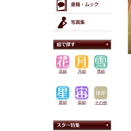
花組
月組
雪組
星組
宙組
その他