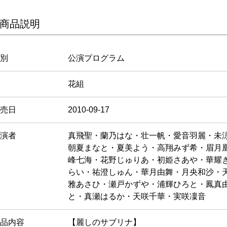
商品説明
別
公演プログラム
花組
売日
2010-09-17
演者
真飛聖・蘭乃はな・壮一帆・愛音羽麗・未
朝夏まなと・夏美よう・高翔みず希・眉月
峰七海・花野じゅりあ・初姫さあや・華耀
らい・祐澄しゅん・華月由舞・月央和沙・
雅あさひ・瀬戸かずや・浦輝ひろと・鳳真
と・真瀬はるか・天咲千華・実咲凜音
品内容
【麗しのサブリナ】