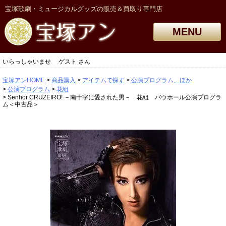
宝塚歌劇・ミュージカルグッズの販売＆買取り専門店
MENU
いらっしゃいませ
ゲスト
さん
宝塚アンHOME
商品購入
アイテムで探す
公演プログラム、ほか
公演プログラム
花組
Senhor CRUZEIRO! －南十字に愛された男－ 花組 バウホール公演プログラ
ム＜中古品＞