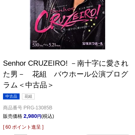
Senhor CRUZEIRO! －南十字に愛され
た男－ 花組 バウホール公演プログ
ラム＜中古品＞
中古品
花組
商品番号
PRG-13085B
2,980
販売価格
税込
[
60
ポイント進呈 ]