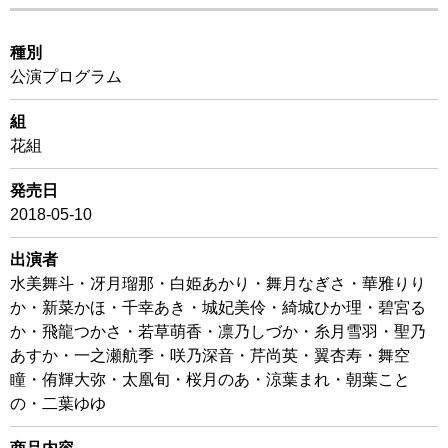
種別
公演プログラム
組
花組
発売日
2018-05-10
出演者
水美舞斗・冴月瑠那・白姫あかり・舞月なぎさ・華雅りり
か・新菜かほ・千幸あき・城妃美伶・綺城ひか理・碧宮る
か・飛龍つかさ・若草萌香・凛乃しづか・糸月雪羽・聖乃
あすか・一之瀬航季・咲乃深音・芹尚英・翼杏寿・舞空
瞳・侑輝大弥・太凰旬・桜月のあ・涼葉まれ・朝葉こと
の・二葉ゆゆ