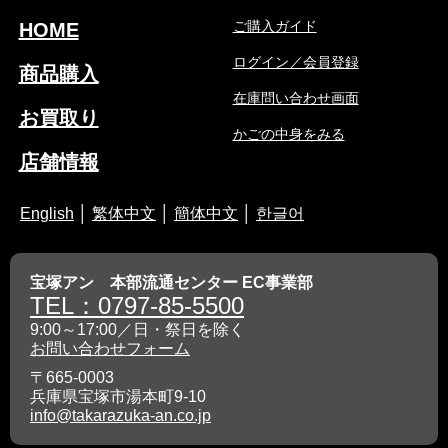
ご購入ガイド
HOME
ログイン／会員登録
商品購入
在庫問い合わせ画面
お買取り
かごの中身をみる
店舗情報
English
│
繁体中文
│
簡体中文
│
한글어
宝塚アン 本部流通センター EC事業部
TEL：0797-85-5500
9:00～17:00／日・祭日を除く
お問い合わせフォーム
〒665-0003
兵庫県宝塚市湯本町9-10
info@takarazuka-an.co.jp