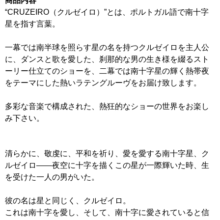
商品内容
“CRUZEIRO（クルゼイロ）”とは、ポルトガル語で南十字
星を指す言葉。
一幕では南半球を照らす星の名を持つクルゼイロを主人公
に、ダンスと歌を愛した、刹那的な男の生き様を綴るスト
ーリー仕立てのショーを、二幕では南十字星の輝く熱帯夜
をテーマにした熱いラテングルーヴをお届け致します。
多彩な音楽で構成された、熱狂的なショーの世界をお楽し
み下さい。
清らかに、敬虔に、平和を祈り、愛を愛する南十字星、ク
ルゼイロ――夜空に十字を描くこの星が一際輝いた時、生
を受けた一人の男がいた。
彼の名は星と同じく、クルゼイロ。
これは南十字を愛し、そして、南十字に愛されていると信