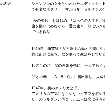
品内容
シャンソンの女王といわれたエディット・
て有名なボクサー、マルセル・セルダンの
｢愛の讃歌」をはじめ、｢ばら色の人生｣｢
曲を散りばめながら、愛に生き、歌にいき
ている作品。
1915年、曲芸師の父と歌手の母との間に
共に街頭に立ち、歌を歌って生活をしてい
16才との時、父の再婚を機に、一人で歌う
20才の春、「A・B・C」に初出演し、大
1947年、初のアメリカ公演。
アメリカの空気になじめないピアフを慰め
サーのセルダンと再会し、二人は恋に落ち