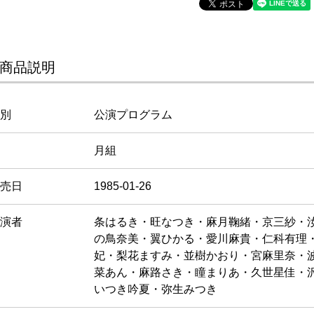
商品説明
別
公演プログラム
月組
売日
1985-01-26
演者
条はるき・旺なつき・麻月鞠緒・京三紗・
の鳥奈美・翼ひかる・愛川麻貴・仁科有理
妃・梨花ますみ・並樹かおり・宮麻里奈・
菜あん・麻路さき・瞳まりあ・久世星佳・
いつき吟夏・弥生みつき