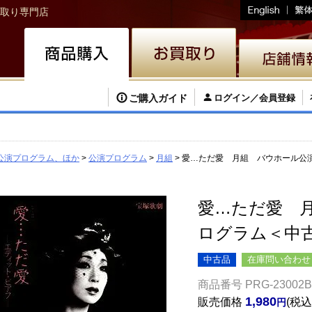
取り専門店
ご購入ガイド
ログイン／会員登録
公演プログラム、ほか
公演プログラム
月組
愛…ただ愛 月組 バウホール公
愛…ただ愛 
ログラム＜中
中古品
在庫問い合わせ
商品番号
PRG-23002B
1,980
販売価格
税込