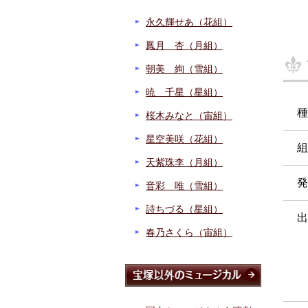
永久輝せあ（花組）
鳳月 杏（月組）
朝美 絢（雪組）
暁 千星（星組）
種
桜木みなと（宙組）
星空美咲（花組）
組
天紫珠李（月組）
発
音彩 唯（雪組）
詩ちづる（星組）
出
春乃さくら（宙組）