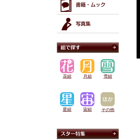
花組
月組
雪組
星組
宙組
その他