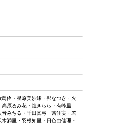
汝鳥伶・星原美沙緒・邦なつき・火
・高原るみ花・煌きらら・有峰里
波音みちる・千田真弓・茜佳実・若
沢木満里・羽根知里・日色由佳理・