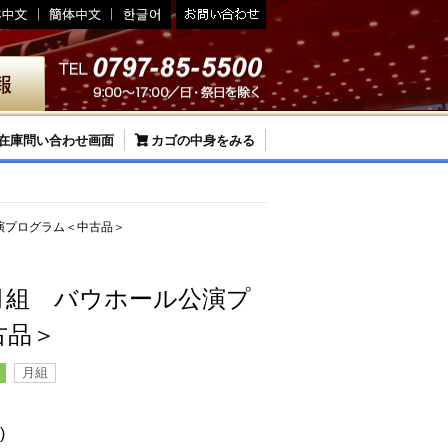
在庫問い合わせ画面
カゴの中身をみる
演プログラム＜中古品＞
月組 バウホール公演プ
古品＞
月組