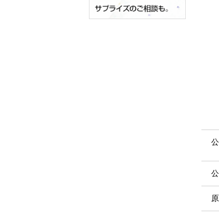
公
公
原