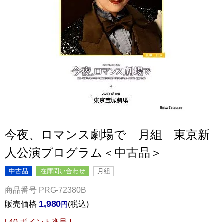
今夜、ロマンス劇場で 月組 東京新
人公演プログラム＜中古品＞
中古品
在庫問い合わせ
月組
商品番号
PRG-72380B
1,980
販売価格
税込
[
40
ポイント進呈 ]