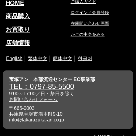
ご購入ガイド
HOME
ログイン／会員登録
商品購入
在庫問い合わせ画面
お買取り
かごの中身をみる
店舗情報
English
│
繁体中文
│
簡体中文
│
한글어
宝塚アン 本部流通センター EC事業部
TEL：0797-85-5500
9:00～17:00／日・祭日を除く
お問い合わせフォーム
〒665-0003
兵庫県宝塚市湯本町9-10
info@takarazuka-an.co.jp