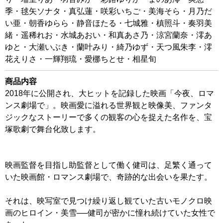
季・毬矢ソナタ・真弘蓮・咲彩いちご・美海そら・月乃だ
い亜・朝香ゆらら・静音ほたる・七城雅・槙照斗・奏羽美
緒・遥稀れお・水城あおい・和真あさ乃・涼宮蘭奈・澪あ
ゆと・大瀬いぶき・蘭叶みり・綺乃ゆず・天つ風朱李・澪
花えりさ・一輝翔琉・愛梛ちとせ・相星旬
商品内容
2018年に公開され、大ヒットを記録した映画「今夜、ロマ
ンス劇場で」。映画愛に溢れる世界観と映像美、ファンタ
ジックなストーリーで多くの観客の心を捉えた名作を、宝
塚歌劇で舞台化致します。
映画監督を目指し助監督として働く健司は、足繁く通って
いた映画館・ロマンス劇場で、奇跡的な出会いを果たす。
それは、映写室で見つけ繰り返し観ていた古いモノクロ映
画のヒロイン・美雪──健司が密かに憧れ続けていた女性で