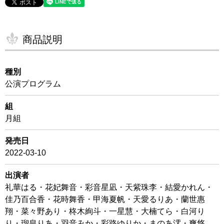
商品説明
種別
公演プログラム
組
月組
発売日
2022-03-10
出演者
礼華はる・花妃舞音・彩音星凪・天紫珠李・結愛かれん・
佳乃百合香・花時舞香・甲海夏帆・天愛るりあ・蘭世惠
翔・菜々野あり・柊木絢斗・一星慧・大楠てら・白河り
り・瑠皇りあ・羽音みか・彩路ゆりか・まのあ澪・爽悠