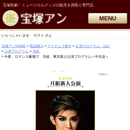
宝塚歌劇・ミュージカルグッズの販売＆買取り専門店
MENU
いらっしゃいませ
ゲスト
さん
宝塚アンHOME
商品購入
アイテムで探す
公演プログラム、ほか
公演プログラム
月組
今夜、ロマンス劇場で 月組 東京新人公演プログラム＜中古品＞