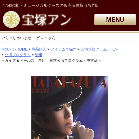
宝塚歌劇・ミュージカルグッズの販売＆買取り専門店
MENU
いらっしゃいませ
ゲスト
さん
宝塚アンHOME
商品購入
アイテムで探す
公演プログラム、ほか
公演プログラム
星組
ガイズ＆ドールズ 星組 東京公演プログラム＜中古品＞