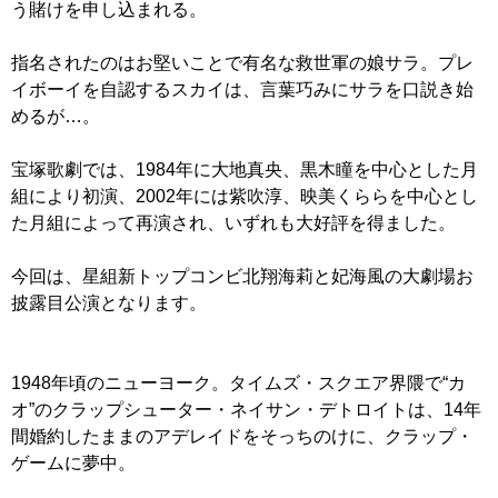
う賭けを申し込まれる。
指名されたのはお堅いことで有名な救世軍の娘サラ。プレ
イボーイを自認するスカイは、言葉巧みにサラを口説き始
めるが…。
宝塚歌劇では、1984年に大地真央、黒木瞳を中心とした月
組により初演、2002年には紫吹淳、映美くららを中心とし
た月組によって再演され、いずれも大好評を得ました。
今回は、星組新トップコンビ北翔海莉と妃海風の大劇場お
披露目公演となります。
1948年頃のニューヨーク。タイムズ・スクエア界隈で“カ
オ”のクラップシューター・ネイサン・デトロイトは、14年
間婚約したままのアデレイドをそっちのけに、クラップ・
ゲームに夢中。