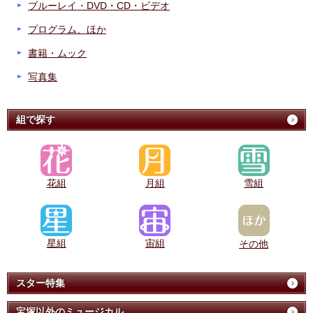
ブルーレイ・DVD・CD・ビデオ
プログラム、ほか
書籍・ムック
写真集
組で探す
花組
月組
雪組
星組
宙組
その他
スター特集
宝塚以外のミュージカル