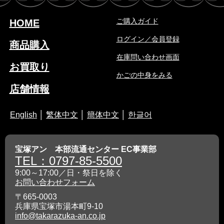
ご購入ガイド
HOME
ログイン／会員登録
商品購入
在庫問い合わせ画面
お買取り
かごの中身をみる
店舗情報
English
│
繁体中文
│
簡体中文
│
한글어
宝塚アン 本部流通センター EC事業部
TEL：0797-85-5500
9:00～17:00／日・祭日を除く
お問い合わせフォーム
〒665-0003
兵庫県宝塚市湯本町9-10
info@takarazuka-an.co.jp