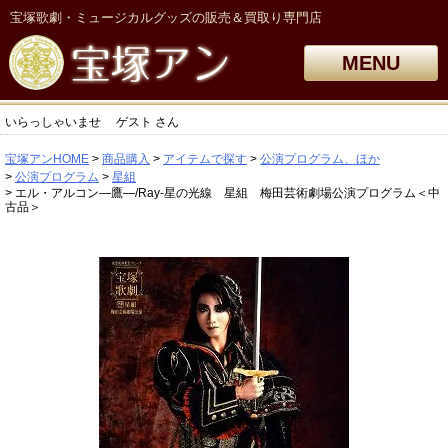
宝塚歌劇・ミュージカルグッズの販売＆買取り専門店
MENU
いらっしゃいませ
ゲスト
さん
宝塚アンHOME
商品購入
アイテムで探す
公演プログラム、ほか
公演プログラム
星組
エル・アルコン―鷹―/Ray-星の光線 星組 梅田芸術劇場公演プログラム＜中
古品＞