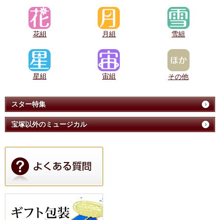
花組
月組
雪組
星組
宙組
その他
スター特集
宝塚以外のミュージカル