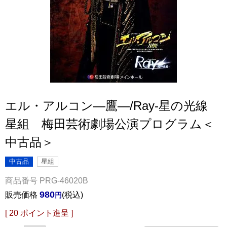
エル・アルコン―鷹―/Ray-星の光線
星組 梅田芸術劇場公演プログラム＜
中古品＞
中古品
星組
商品番号
PRG-46020B
980
販売価格
税込
[
20
ポイント進呈 ]