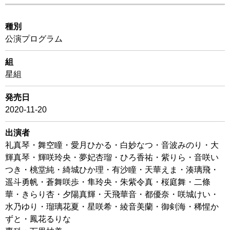
種別
公演プログラム
組
星組
発売日
2020-11-20
出演者
礼真琴・舞空瞳・愛月ひかる・白妙なつ・音波みのり・大
輝真琴・輝咲玲央・夢妃杏瑠・ひろ香祐・紫りら・音咲い
つき・桃堂純・綺城ひか理・有沙瞳・天華えま・湊璃飛・
遥斗勇帆・蒼舞咲歩・隼玲央・朱紫令真・桜庭舞・二條
華・きらり杏・夕陽真輝・天飛華音・都優奈・咲城けい・
水乃ゆり・瑠璃花夏・星咲希・綾音美蘭・御剣海・稀惺か
ずと・鳳花るりな