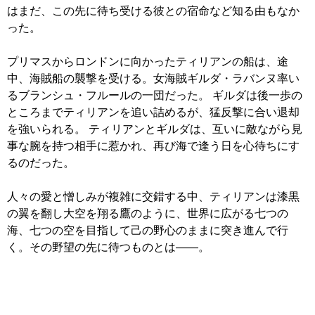
はまだ、この先に待ち受ける彼との宿命など知る由もなか
った。
プリマスからロンドンに向かったティリアンの船は、途
中、海賊船の襲撃を受ける。女海賊ギルダ・ラバンヌ率い
るブランシュ・フルールの一団だった。 ギルダは後一歩の
ところまでティリアンを追い詰めるが、猛反撃に合い退却
を強いられる。 ティリアンとギルダは、互いに敵ながら見
事な腕を持つ相手に惹かれ、再び海で逢う日を心待ちにす
るのだった。
人々の愛と憎しみが複雑に交錯する中、ティリアンは漆黒
の翼を翻し大空を翔る鷹のように、世界に広がる七つの
海、七つの空を目指して己の野心のままに突き進んで行
く。その野望の先に待つものとは――。