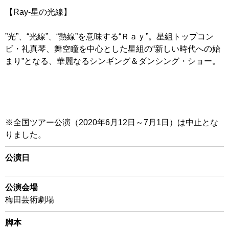
【Ray-星の光線】
”光”、“光線”、“熱線”を意味する“Ｒａｙ”。星組トップコン
ビ・礼真琴、舞空瞳を中心とした星組の“新しい時代への始
まり”となる、華麗なるシンギング＆ダンシング・ショー。
※全国ツアー公演（2020年6月12日～7月1日）は中止とな
りました。
公演日
公演会場
梅田芸術劇場
脚本