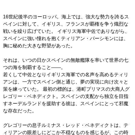
16世紀後半のヨーロッパ。海上では、強大な勢力を誇るス
ペインに対して、イギリス、フランスが覇権を争う熾烈な
戦いを繰り広げていた。 イギリス海軍中佐でありながら、
スペインに強い憧れを抱くティリアン・パーシモンには、
胸に秘めた大きな野望があった。
それは、いつの日かスペインの無敵艦隊を率いて世界の七
つの海を制覇すること――。
若くして中佐となりイギリス海軍での名声を高めるティリ
アンは、一方でスペイン側と通じ、夢の実現に向け次々と
策を練っていた。 最初の標的は、港町プリマスの大商人グ
レゴリー・ベネディクト。スペインの支配から独立を目指
すネーデルランドを援助する彼は、スペインにとって邪魔
な存在だった。
グレゴリーの息子ルミナス・レッド・ベネディクトは、テ
ィリアンの眼差しにどこか不穏なものを感じるが、この時