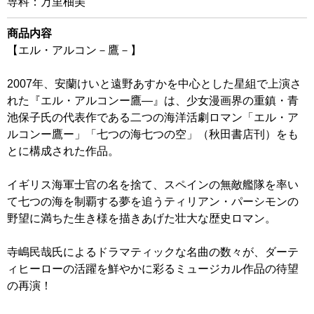
専科：万里柚美
商品内容
【エル・アルコン－鷹－】
2007年、安蘭けいと遠野あすかを中心とした星組で上演さ
れた『エル・アルコンー鷹―』は、少女漫画界の重鎮・青
池保子氏の代表作である二つの海洋活劇ロマン「エル・ア
ルコンー鷹ー」「七つの海七つの空」（秋田書店刊）をも
とに構成された作品。
イギリス海軍士官の名を捨て、スペインの無敵艦隊を率い
て七つの海を制覇する夢を追うティリアン・パーシモンの
野望に満ちた生き様を描きあげた壮大な歴史ロマン。
寺嶋民哉氏によるドラマティックな名曲の数々が、ダーテ
ィヒーローの活躍を鮮やかに彩るミュージカル作品の待望
の再演！