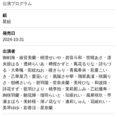
公演プログラム
組
星組
発売日
2024-10-31
出演者
御剣海・綾音美蘭・樹澄せいや・碧音斗和・世晴あさ・凛
央捺はる・透綺らいあ・稀惺かずと・鳳花るりな・詩ちづ
る・大希颯・彩紋ねお・瞳きらり・青風希央・彩夏こい
き・乙華菜乃・愛花いと・凰陽さや華・飛翠真凜・咲園り
さ・朝稀さいら・碧羽陽・世奈未蘭・美玲ひな・和波煌・
詩花すず・藍羽ひより・桃李拍・茉莉那ふみ・乙妃優寿・
絢咲羽蘭・馳琉輝・瑠羽らいと・珀亜れい・風希咲玖・早
瀬まほろ・美鈴桜・湖ノ花なり・逢莉しゅん・花綾れい・
美琴ゆゆ・彩香涼・星奈蘭