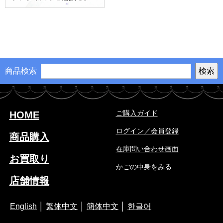
商品検索
ご購入ガイド
HOME
ログイン／会員登録
商品購入
在庫問い合わせ画面
お買取り
かごの中身をみる
店舗情報
English
│
繁体中文
│
簡体中文
│
한글어