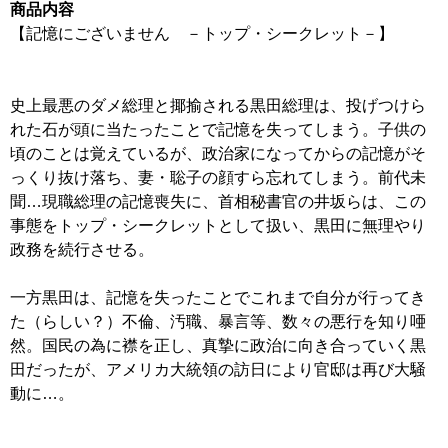
商品内容
【記憶にございません －トップ・シークレット－】
史上最悪のダメ総理と揶揄される黒田総理は、投げつけら
れた石が頭に当たったことで記憶を失ってしまう。子供の
頃のことは覚えているが、政治家になってからの記憶がそ
っくり抜け落ち、妻・聡子の顔すら忘れてしまう。前代未
聞…現職総理の記憶喪失に、首相秘書官の井坂らは、この
事態をトップ・シークレットとして扱い、黒田に無理やり
政務を続行させる。
一方黒田は、記憶を失ったことでこれまで自分が行ってき
た（らしい？）不倫、汚職、暴言等、数々の悪行を知り唖
然。国民の為に襟を正し、真摯に政治に向き合っていく黒
田だったが、アメリカ大統領の訪日により官邸は再び大騒
動に…。