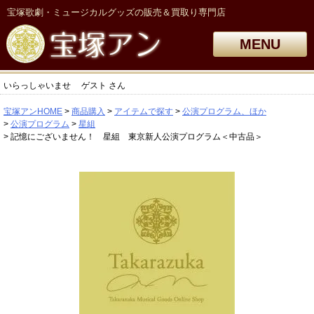
宝塚歌劇・ミュージカルグッズの販売＆買取り専門店
MENU
いらっしゃいませ
ゲスト
さん
宝塚アンHOME
商品購入
アイテムで探す
公演プログラム、ほか
公演プログラム
星組
記憶にございません！ 星組 東京新人公演プログラム＜中古品＞