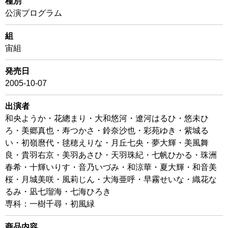
種別
公演プログラム
組
宙組
発売日
2005-10-07
出演者
和央ようか・花總まり・大和悠河・遼河はるひ・悠未ひ
ろ・美郷真也・寿つかさ・鈴奈沙也・彩苑ゆき・紫城る
い・初嶺麿代・毬穂えりな・月丘七央・夢大輝・美風舞
良・貴羽右京・美羽あさひ・天羽珠紀・七帆ひかる・珠洲
春希・十輝いりす・音乃いづみ・和涼華・夏大輝・和音美
桜・月城美咲・風莉じん・大海亜呼・早霧せいな・織花な
るみ・凪七瑠海・七海ひろき
専科：一樹千尋・初風緑
商品内容