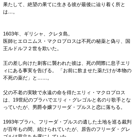
果たして、絶望の果てに生きる彼が最後に辿り着く所と
は…。
1603年、ギリシャ、クレタ島。
医師ヒエロニムス・マクロプロスは不死の秘薬と偽り、国
王ルドルフ２世を欺いた。
王の差し向けた刺客に襲われた彼は、死の間際に息子エリ
ィにある事実を告げる。 「お前に飲ませた薬だけが本物の
不死の薬だ」と……。
父の不老の実験で永遠の命を得たエリィ・マクロプロス
は、19世紀のプラハでエリィ・グレゴルと名のり歌手とな
っていたが、男爵令嬢フリーダ・プルスと恋に落ちる。
1993年プラハ、フリーダ・プルスの遺した土地を巡る裁判
が百年もの間、続けられていたが、原告のフリーダ・グレ
ゴルは苛立ちを露にしていた。