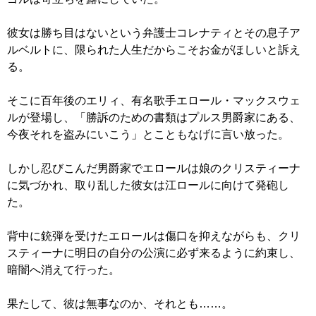
彼女は勝ち目はないという弁護士コレナティとその息子ア
ルベルトに、限られた人生だからこそお金がほしいと訴え
る。
そこに百年後のエリィ、有名歌手エロール・マックスウェ
ルが登場し、「勝訴のための書類はプルス男爵家にある、
今夜それを盗みにいこう」とこともなげに言い放った。
しかし忍びこんだ男爵家でエロールは娘のクリスティーナ
に気づかれ、取り乱した彼女は江ロールに向けて発砲し
た。
背中に銃弾を受けたエロールは傷口を抑えながらも、クリ
スティーナに明日の自分の公演に必ず来るように約束し、
暗闇へ消えて行った。
果たして、彼は無事なのか、それとも……。