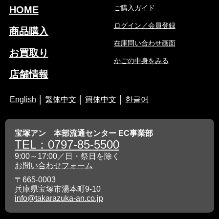
ご購入ガイド
HOME
ログイン／会員登録
商品購入
在庫問い合わせ画面
お買取り
かごの中身をみる
店舗情報
English
│
繁体中文
│
簡体中文
│
한글어
宝塚アン 本部流通センター EC事業部
TEL：0797-85-5500
9:00～17:00／日・祭日を除く
お問い合わせフォーム
〒665-0003
兵庫県宝塚市湯本町9-10
info@takarazuka-an.co.jp