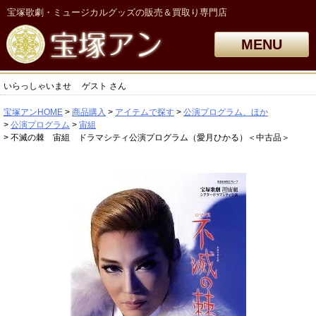
宝塚歌劇・ミュージカルグッズの販売＆買取り専門店
MENU
いらっしゃいませ
ゲスト
さん
宝塚アンHOME
商品購入
アイテムで探す
公演プログラム、ほか
公演プログラム
宙組
不滅の棘 宙組 ドラマシティ公演プログラム（愛月ひかる）＜中古品＞