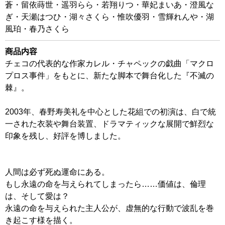
蒼・留依蒔世・遥羽らら・若翔りつ・華妃まいあ・澄風な
ぎ・天瀬はつひ・湖々さくら・惟吹優羽・雪輝れんや・湖
風珀・春乃さくら
商品内容
チェコの代表的な作家カレル・チャペックの戯曲「マクロ
プロス事件」をもとに、新たな脚本で舞台化した『不滅の
棘』。
2003年、春野寿美礼を中心とした花組での初演は、白で統
一された衣装や舞台装置、ドラマティックな展開で鮮烈な
印象を残し、好評を博しました。
人間は必ず死ぬ運命にある。
もし永遠の命を与えられてしまったら……価値は、倫理
は、そして愛は？
永遠の命を与えられた主人公が、虚無的な行動で波乱を巻
き起こす様を描く。