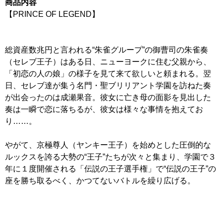
商品内容
【PRINCE OF LEGEND】
総資産数兆円と言われる“朱雀グループ”の御曹司の朱雀奏
（セレブ王子）はある日、ニューヨークに住む父親から、
「初恋の人の娘」の様子を見て来て欲しいと頼まれる。翌
日、セレブ達が集う名門・聖ブリリアント学園を訪ねた奏
が出会ったのは成瀬果音。彼女に亡き母の面影を見出した
奏は一瞬で恋に落ちるが、彼女は様々な事情を抱えてお
り……。
やがて、京極尊人（ヤンキー王子）を始めとした圧倒的な
ルックスを誇る大勢の“王子”たちが次々と集まり、学園で３
年に１度開催される「伝説の王子選手権」で“伝説の王子”の
座を勝ち取るべく、かつてないバトルを繰り広げる。