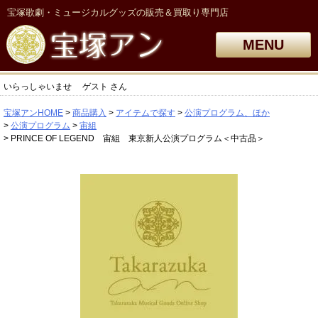
宝塚歌劇・ミュージカルグッズの販売＆買取り専門店
MENU
いらっしゃいませ
ゲスト
さん
宝塚アンHOME
商品購入
アイテムで探す
公演プログラム、ほか
公演プログラム
宙組
PRINCE OF LEGEND 宙組 東京新人公演プログラム＜中古品＞