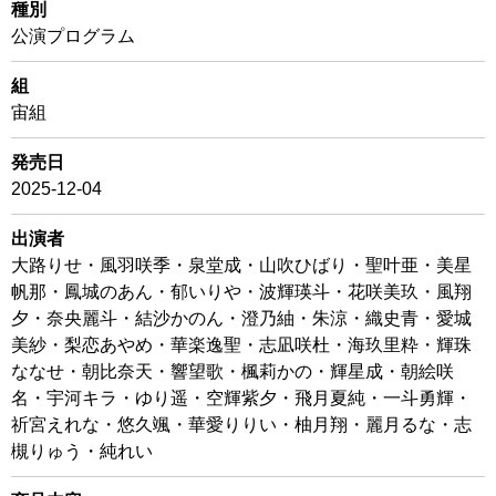
種別
公演プログラム
組
宙組
発売日
2025-12-04
出演者
大路りせ・風羽咲季・泉堂成・山吹ひばり・聖叶亜・美星
帆那・鳳城のあん・郁いりや・波輝瑛斗・花咲美玖・風翔
夕・奈央麗斗・結沙かのん・澄乃紬・朱涼・織史青・愛城
美紗・梨恋あやめ・華楽逸聖・志凪咲杜・海玖里粋・輝珠
ななせ・朝比奈天・響望歌・楓莉かの・輝星成・朝絵咲
名・宇河キラ・ゆり遥・空輝紫夕・飛月夏純・一斗勇輝・
祈宮えれな・悠久颯・華愛りりい・柚月翔・麗月るな・志
槻りゅう・純れい