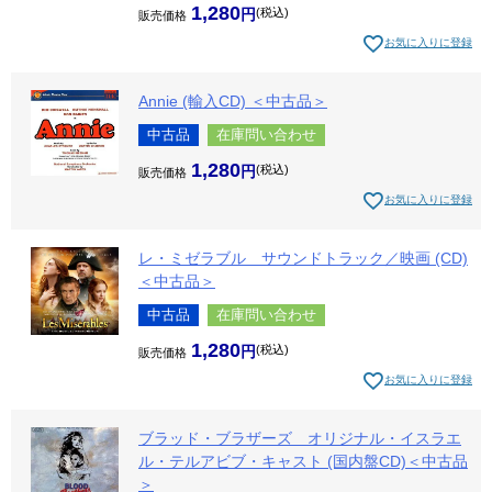
1,280
税込
販売価格
お気に入りに登録
Annie (輸入CD) ＜中古品＞
中古品
在庫問い合わせ
1,280
税込
販売価格
お気に入りに登録
レ・ミゼラブル サウンドトラック／映画 (CD)
＜中古品＞
中古品
在庫問い合わせ
1,280
税込
販売価格
お気に入りに登録
ブラッド・ブラザーズ オリジナル・イスラエ
ル・テルアビブ・キャスト (国内盤CD)＜中古品
＞