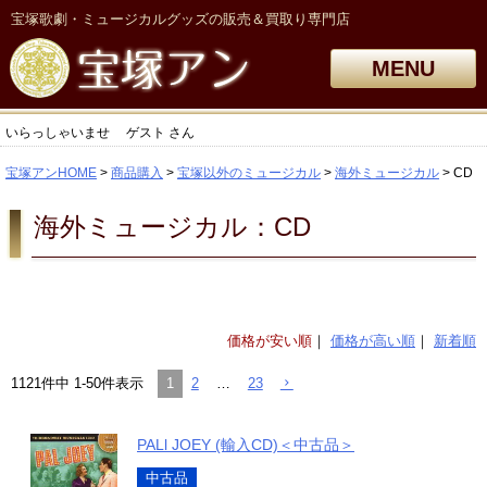
宝塚歌劇・ミュージカルグッズの販売＆買取り専門店
MENU
いらっしゃいませ
ゲスト
さん
宝塚アンHOME
商品購入
宝塚以外のミュージカル
海外ミュージカル
CD
海外ミュージカル：CD
価格が安い順
価格が高い順
新着順
1
2
…
23
1121
件中
1
-
50
件表示
PALl JOEY (輸入CD)＜中古品＞
中古品