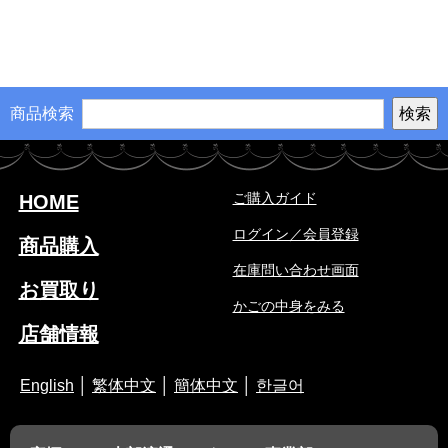
商品検索
ご購入ガイド
HOME
ログイン／会員登録
商品購入
在庫問い合わせ画面
お買取り
かごの中身をみる
店舗情報
English
│
繁体中文
│
簡体中文
│
한글어