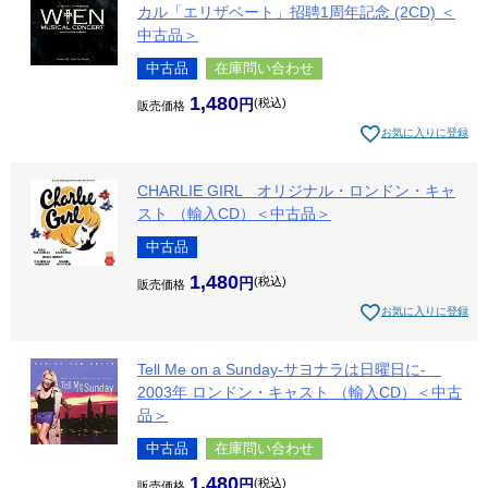
カル「エリザベート」招聘1周年記念 (2CD) ＜
中古品＞
中古品
在庫問い合わせ
1,480
税込
販売価格
お気に入りに登録
CHARLIE GIRL オリジナル・ロンドン・キャ
スト （輸入CD）＜中古品＞
中古品
1,480
税込
販売価格
お気に入りに登録
Tell Me on a Sunday-サヨナラは日曜日に-
2003年 ロンドン・キャスト （輸入CD）＜中古
品＞
中古品
在庫問い合わせ
1,480
税込
販売価格