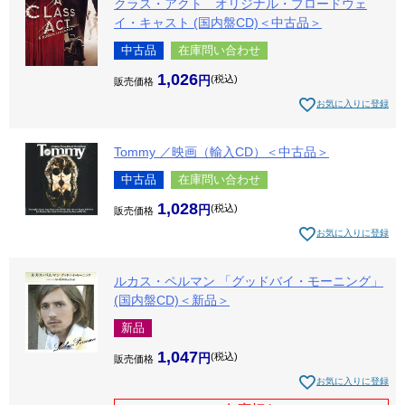
クラス・アクト オリジナル・ブロードウェ
イ・キャスト (国内盤CD)＜中古品＞
中古品
在庫問い合わせ
1,026
税込
販売価格
お気に入りに登録
Tommy ／映画（輸入CD）＜中古品＞
中古品
在庫問い合わせ
1,028
税込
販売価格
お気に入りに登録
ルカス・ペルマン 「グッドバイ・モーニング」
(国内盤CD)＜新品＞
新品
1,047
税込
販売価格
お気に入りに登録