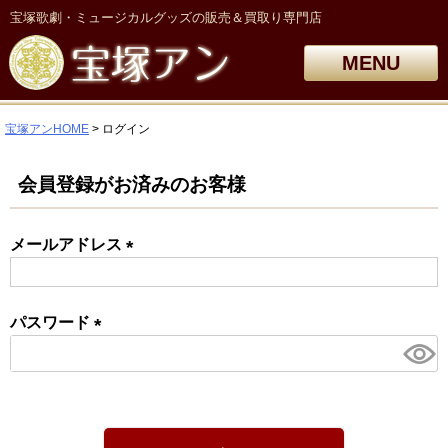
宝塚歌劇・ミュージカルグッズの販売＆買取り専門店
MENU
宝塚アンHOME
ログイン
会員登録がお済みのお客様
メールアドレス
(必
須)
パスワード
(必
須)