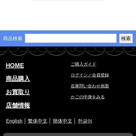
商品検索
ご購入ガイド
HOME
ログイン／会員登録
商品購入
在庫問い合わせ画面
お買取り
かごの中身をみる
店舗情報
English
│
繁体中文
│
簡体中文
│
한글어