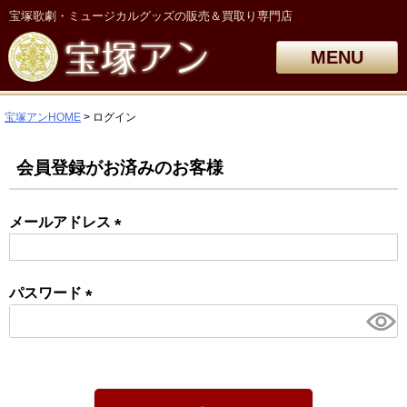
宝塚歌劇・ミュージカルグッズの販売＆買取り専門店
MENU
宝塚アンHOME
ログイン
会員登録がお済みのお客様
メールアドレス
(必
須)
パスワード
(必
須)