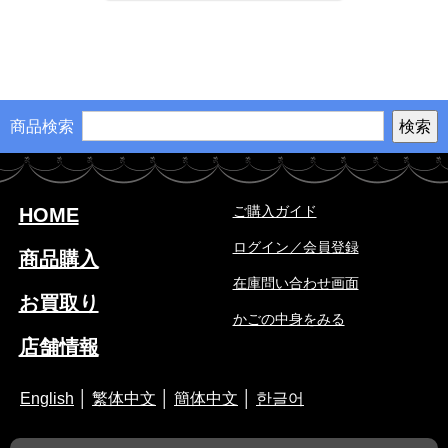
商品検索
ご購入ガイド
HOME
ログイン／会員登録
商品購入
在庫問い合わせ画面
お買取り
かごの中身をみる
店舗情報
English
│
繁体中文
│
簡体中文
│
한글어