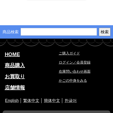
商品検索
ご購入ガイド
HOME
ログイン／会員登録
商品購入
在庫問い合わせ画面
お買取り
かごの中身をみる
店舗情報
English
│
繁体中文
│
簡体中文
│
한글어