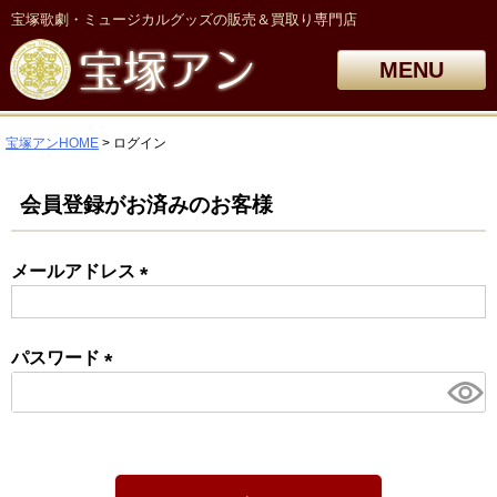
宝塚歌劇・ミュージカルグッズの販売＆買取り専門店
MENU
宝塚アンHOME
ログイン
会員登録がお済みのお客様
メールアドレス
(必
須)
パスワード
(必
須)