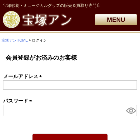
宝塚歌劇・ミュージカルグッズの販売＆買取り専門店
MENU
宝塚アンHOME
ログイン
会員登録がお済みのお客様
メールアドレス
(必
須)
パスワード
(必
須)