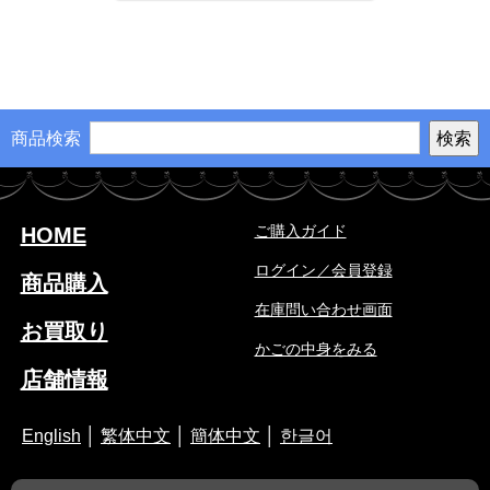
商品検索
ご購入ガイド
HOME
ログイン／会員登録
商品購入
在庫問い合わせ画面
お買取り
かごの中身をみる
店舗情報
English
│
繁体中文
│
簡体中文
│
한글어