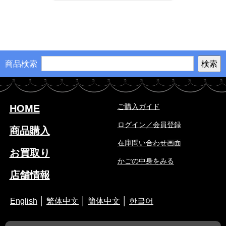
商品検索
ご購入ガイド
HOME
ログイン／会員登録
商品購入
在庫問い合わせ画面
お買取り
かごの中身をみる
店舗情報
English
│
繁体中文
│
簡体中文
│
한글어