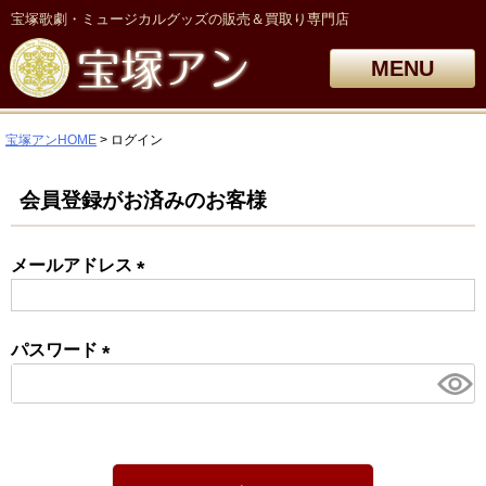
宝塚歌劇・ミュージカルグッズの販売＆買取り専門店
MENU
宝塚アンHOME
ログイン
会員登録がお済みのお客様
メールアドレス
(必
須)
パスワード
(必
須)