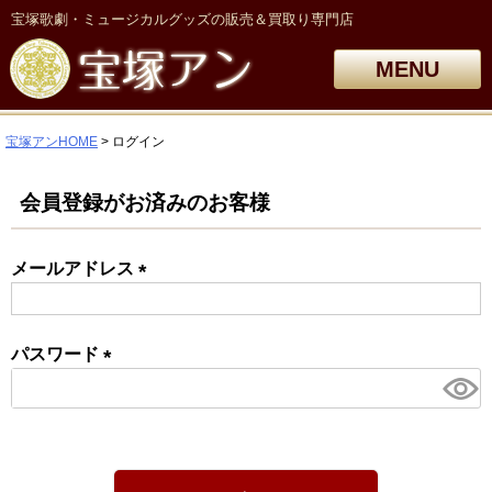
宝塚歌劇・ミュージカルグッズの販売＆買取り専門店
MENU
宝塚アンHOME
ログイン
会員登録がお済みのお客様
メールアドレス
(必
須)
パスワード
(必
須)