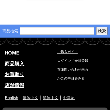
商品検索
ご購入ガイド
HOME
ログイン／会員登録
商品購入
在庫問い合わせ画面
お買取り
かごの中身をみる
店舗情報
English
│
繁体中文
│
簡体中文
│
한글어