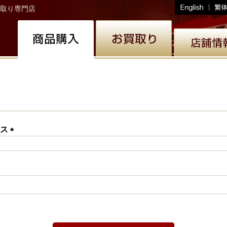
取り専門店
レス
(必
須)
必
)