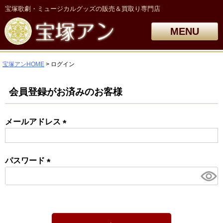
宝塚歌劇・ミュージカルグッズの販売＆買取り専門店
MENU
宝塚アンHOME
ログイン
会員登録がお済みのお客様
メールアドレス
(必
須)
パスワード
(必
須)