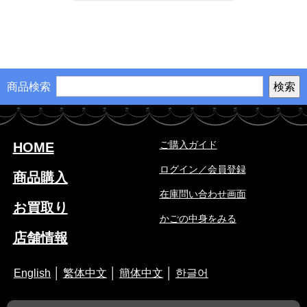
商品検索
ご購入ガイド
HOME
ログイン／会員登録
商品購入
在庫問い合わせ画面
お買取り
かごの中身をみる
店舗情報
English
│
繁体中文
│
簡体中文
│
한글어