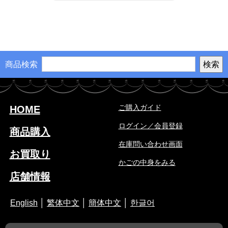
商品検索
ご購入ガイド
HOME
ログイン／会員登録
商品購入
在庫問い合わせ画面
お買取り
かごの中身をみる
店舗情報
English
│
繁体中文
│
簡体中文
│
한글어