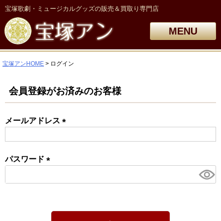
宝塚歌劇・ミュージカルグッズの販売＆買取り専門店
MENU
宝塚アンHOME
ログイン
会員登録がお済みのお客様
メールアドレス
(必
須)
パスワード
(必
須)