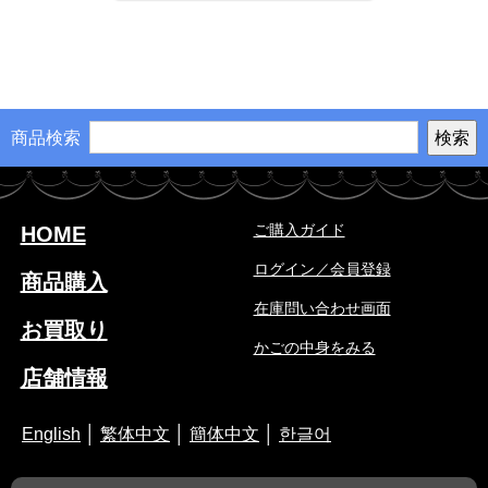
商品検索
ご購入ガイド
HOME
ログイン／会員登録
商品購入
在庫問い合わせ画面
お買取り
かごの中身をみる
店舗情報
English
│
繁体中文
│
簡体中文
│
한글어