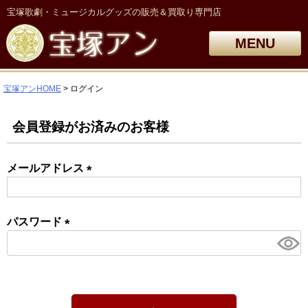
宝塚歌劇・ミュージカルグッズの販売＆買取り専門店
MENU
宝塚アンHOME
ログイン
会員登録がお済みのお客様
メールアドレス
(必
須)
パスワード
(必
須)