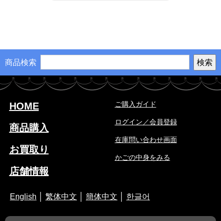
商品検索
ご購入ガイド
HOME
ログイン／会員登録
商品購入
在庫問い合わせ画面
お買取り
かごの中身をみる
店舗情報
English
│
繁体中文
│
簡体中文
│
한글어