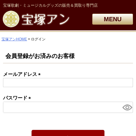
宝塚歌劇・ミュージカルグッズの販売＆買取り専門店
MENU
宝塚アンHOME
ログイン
会員登録がお済みのお客様
メールアドレス
(必
須)
パスワード
(必
須)