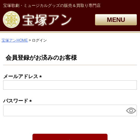
宝塚歌劇・ミュージカルグッズの販売＆買取り専門店
MENU
宝塚アンHOME
ログイン
会員登録がお済みのお客様
メールアドレス
(必
須)
パスワード
(必
須)