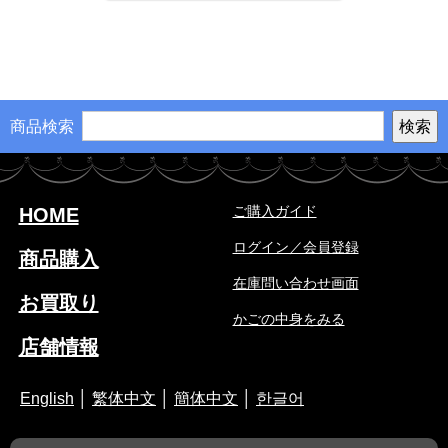
商品検索
ご購入ガイド
HOME
ログイン／会員登録
商品購入
在庫問い合わせ画面
お買取り
かごの中身をみる
店舗情報
English
│
繁体中文
│
簡体中文
│
한글어