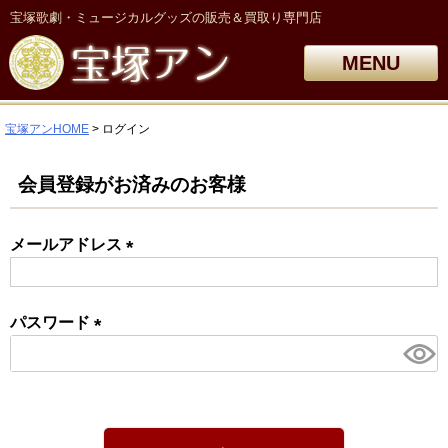
宝塚歌劇・ミュージカルグッズの販売＆買取り専門店
MENU
宝塚アンHOME
ログイン
会員登録がお済みのお客様
メールアドレス
(必
須)
パスワード
(必
須)