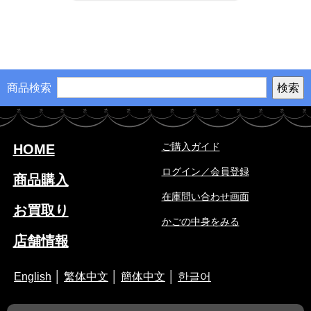
商品検索
ご購入ガイド
HOME
ログイン／会員登録
商品購入
在庫問い合わせ画面
お買取り
かごの中身をみる
店舗情報
English
│
繁体中文
│
簡体中文
│
한글어