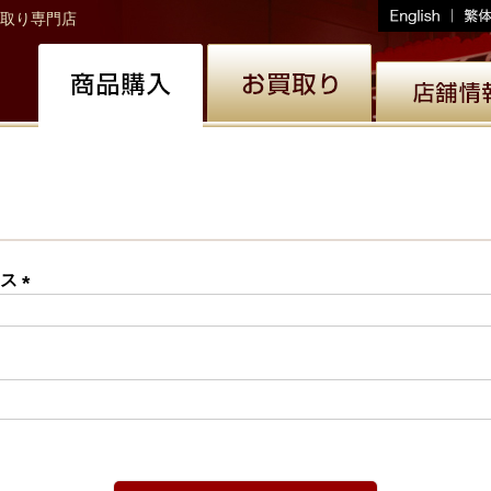
取り専門店
レス
(必
須)
必
)