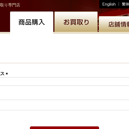
取り専門店
レス
(必
須)
必
)