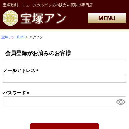
宝塚歌劇・ミュージカルグッズの販売＆買取り専門店
MENU
宝塚アンHOME
ログイン
会員登録がお済みのお客様
メールアドレス
(必
須)
パスワード
(必
須)