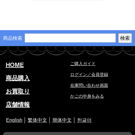
商品検索
ご購入ガイド
HOME
ログイン／会員登録
商品購入
在庫問い合わせ画面
お買取り
かごの中身をみる
店舗情報
English
│
繁体中文
│
簡体中文
│
한글어